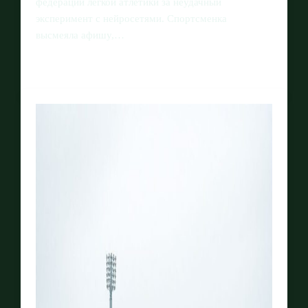
федерации лёгкой атлетики за неудачный
эксперимент с нейросетями. Спортсменка
высмеяла афишу,…