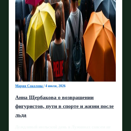
Мария Соколова
/
4 июля, 2026
Анна Щербакова о возвращении
фигуристов, пути в спорте и жизни после
льда
Дождливый июльский день в Лужниках совсем не