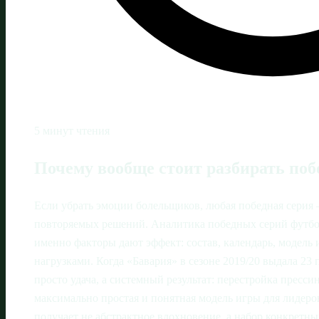
5 минут чтения
Почему вообще стоит разбирать поб
Если убрать эмоции болельщиков, любая победная серия 
повторяемых решений. Аналитика победных серий футбол
именно факторы дают эффект: состав, календарь, модель 
нагрузками. Когда «Бавария» в сезоне 2019/20 выдала 23 
просто удача, а системный результат: перестройка пресси
максимально простая и понятная модель игры для лидеров
получает не абстрактное вдохновение, а набор конкретн