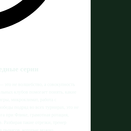
едные серии
— это не волшебство, а совокупность
ьных клубов помогает понять, какие
игры, микроклимат, работа с
победы подряд во всех турнирах, это не
нга при Флике, грамотная ротация,
. Разбирая такие отрезки, тренер
ых рычагов, которые можно