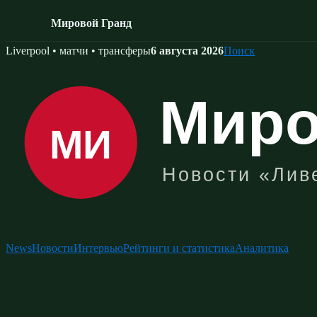
Мировой Гранд
Skip
Liverpool • матчи • трансферы
6 августа 2026
Поиск
to
content
News
Новости
Интервью
Рейтинги и статистика
Аналитика