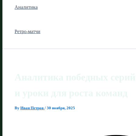
Аналитика
Ретро-матчи
Аналитика победных серий
и уроки для роста команд
By
Иван Петров
/
30 ноября, 2025