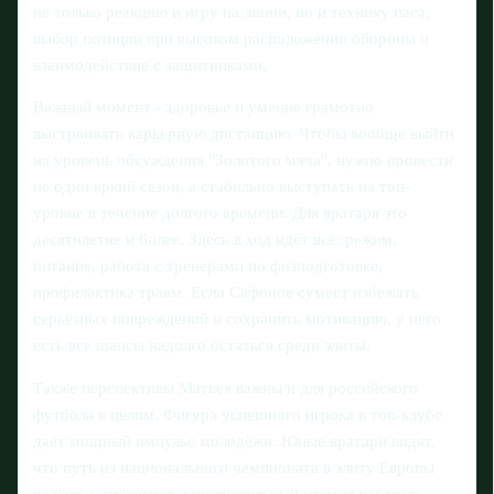
не только реакцию и игру на линии, но и технику паса,
выбор позиции при высоком расположении обороны и
взаимодействие с защитниками.
Важный момент - здоровье и умение грамотно
выстраивать карьерную дистанцию. Чтобы вообще выйти
на уровень обсуждения "Золотого мяча", нужно провести
не один яркий сезон, а стабильно выступать на топ-
уровне в течение долгого времени. Для вратаря это
десятилетие и более. Здесь в ход идёт всё: режим,
питание, работа с тренерами по физподготовке,
профилактика травм. Если Сафонов сумеет избежать
серьёзных повреждений и сохранить мотивацию, у него
есть все шансы надолго остаться среди элиты.
Также перспективы Матвея важны и для российского
футбола в целом. Фигура успешного игрока в топ-клубе
даёт мощный импульс молодёжи. Юные вратари видят,
что путь из национального чемпионата в элиту Европы
реален, и получают дополнительный стимул работать.