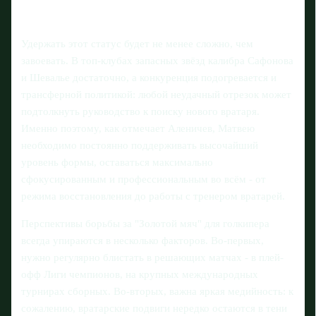
Удержать этот статус будет не менее сложно, чем
завоевать. В топ-клубах запасных звёзд калибра Сафонова
и Шевалье достаточно, а конкуренция подогревается и
трансферной политикой: любой неудачный отрезок может
подтолкнуть руководство к поиску нового вратаря.
Именно поэтому, как отмечает Аленичев, Матвею
необходимо постоянно поддерживать высочайший
уровень формы, оставаться максимально
сфокусированным и профессиональным во всём - от
режима восстановления до работы с тренером вратарей.
Перспективы борьбы за "Золотой мяч" для голкипера
всегда упираются в несколько факторов. Во-первых,
нужно регулярно блистать в решающих матчах - в плей-
офф Лиги чемпионов, на крупных международных
турнирах сборных. Во-вторых, важна яркая медийность: к
сожалению, вратарские подвиги нередко остаются в тени