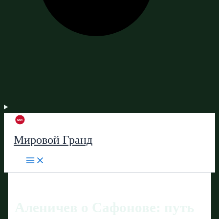
Мировой Гранд
Аленичев о Сафонове: путь