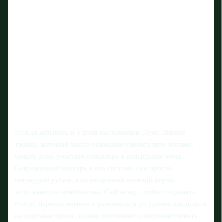
Нельзя забывать и о роли наставников. Луис Энрике -
тренер, который много внимания уделяет игре ногами,
началу атак, участию голкипера в розыгрыше мяча.
Современный вратарь в его системе - не просто
последний рубеж, а полноценный полевой игрок,
запускающий комбинации. Сафонову, чтобы сохранять
статус первого номера и развиваться до уровня кандидата
на мировые призы, нужно постоянно совершенствовать