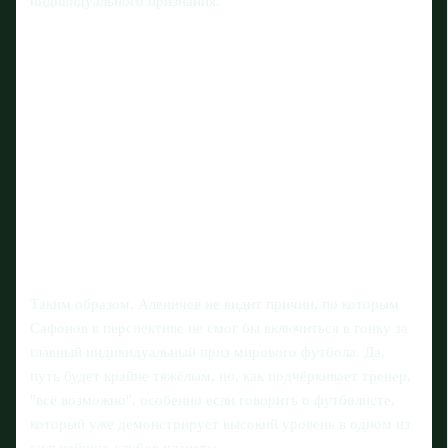
индивидуального признания.
Таким образом, Аленичев не видит причин, по которым
Сафонов в перспективе не смог бы включиться в гонку за
главный индивидуальный приз мирового футбола. Да,
путь будет крайне тяжёлым, но, как подчёркивает тренер,
"всё возможно", особенно если говорить о футболисте,
который уже демонстрирует высокий уровень в одном из