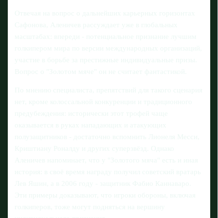
Отвечая на вопрос о дальнейших карьерных горизонтах
Сафонова, Аленичев рассуждает уже в глобальных
масштабах: впереди - потенциальное признание лучшим
голкипером мира по версии международных организаций,
участие в борьбе за престижные индивидуальные призы.
Вопрос о "Золотом мяче" он не считает фантастикой.
По мнению специалиста, препятствий для такого сценария
нет, кроме колоссальной конкуренции и традиционного
предубеждения: исторически этот трофей чаще
оказывается в руках нападающих и атакующих
полузащитников - достаточно вспомнить Лионеля Месси,
Криштиану Роналду и других суперзвёзд. Однако
Аленичев напоминает, что у "Золотого мяча" есть и иная
история: в своё время награду получил советский вратарь
Лев Яшин, а в 2006 году - защитник Фабио Каннаваро.
Эти примеры доказывают, что игроки обороны, включая
голкиперов, тоже могут подняться на вершину