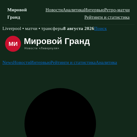
Мировой
Новости
Аналитика
Интервью
Ретро-матчи
Гранд
Рейтинги и статистика
Skip
Liverpool • матчи • трансферы
8 августа 2026
Поиск
to
content
News
Новости
Интервью
Рейтинги и статистика
Аналитика