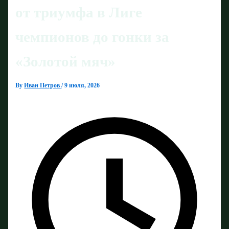
от триумфа в Лиге
чемпионов до гонки за
«Золотой мяч»
By
Иван Петров
/
9 июля, 2026