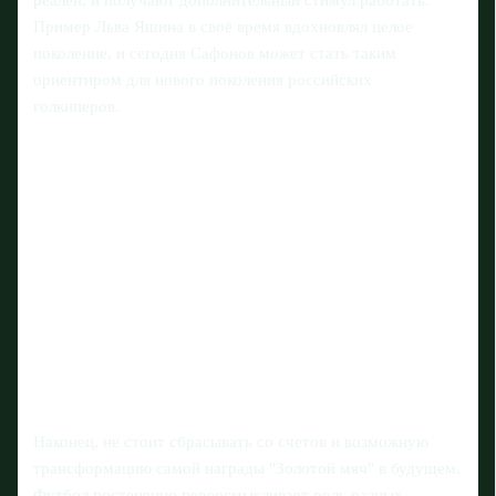
Пример Льва Яшина в своё время вдохновлял целое
поколение, и сегодня Сафонов может стать таким
ориентиром для нового поколения российских
голкиперов.
Наконец, не стоит сбрасывать со счетов и возможную
трансформацию самой награды "Золотой мяч" в будущем.
Футбол постепенно переосмысливает роль разных