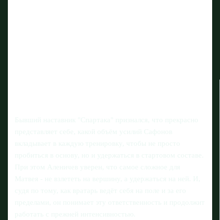
Бывший наставник "Спартака" признался, что прекрасно
представляет себе, какой объём усилий Сафонов
вкладывает в каждую тренировку, чтобы не просто
пробиться в основу, но и удержаться в стартовом составе.
При этом Аленичев уверен, что самое сложное для
Матвея - не взлететь на вершину, а удержаться на ней. И,
судя по тому, как вратарь ведёт себя на поле и за его
пределами, он понимает эту ответственность и продолжит
работать с прежней интенсивностью.