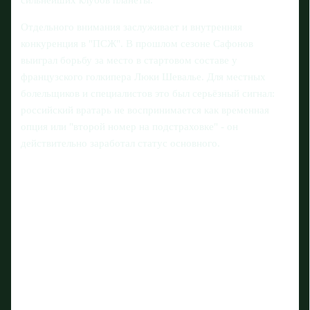
сильнейших клубов планеты.
Отдельного внимания заслуживает и внутренняя
конкуренция в "ПСЖ". В прошлом сезоне Сафонов
выиграл борьбу за место в стартовом составе у
французского голкипера Люки Шевалье. Для местных
болельщиков и специалистов это был серьёзный сигнал:
российский вратарь не воспринимается как временная
опция или "второй номер на подстраховке" - он
действительно заработал статус основного.