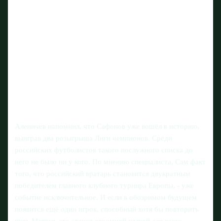
Аленичев напомнил, что Сафонов уже вошёл в историю,
выиграв два розыгрыша Лиги чемпионов. Среди
российских футболистов такого послужного списка до
него не было ни у кого. По мнению специалиста, Сам факт
того, что российский вратарь становится двукратным
победителем главного клубного турнира Европы, - уже
событие исключительное. И если в обозримом будущем
появится ещё один игрок, способный хотя бы повторить
путь Матвея, это станет огромной удачей для всего