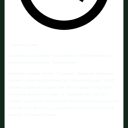
5 минут чтения
Аленичев о Сафонове: от покорения Лиги чемпионов до
возможной борьбы за "Золотой мяч"
Бывший главный тренер "Спартака" Дмитрий Аленичев
высоко оценил перспективы российского вратаря "ПСЖ"
Матвея Сафонова и допустил, что голкипер в будущем
способен побороться даже за "Золотой мяч". По его
словам, нынешние достижения Матвея уже уникальны для
российского футбола, а дальнейший потолок во многом
зависит от самого игрока.