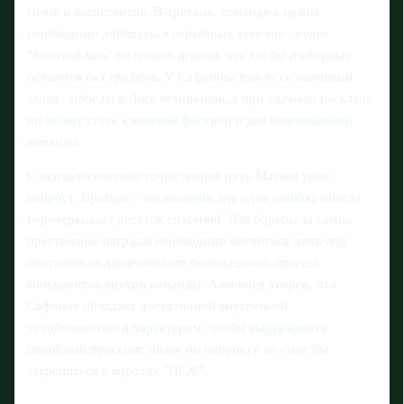
голов и ассистентов. В-третьих, команде в целом
необходимо добиваться серьёзных успехов - редко
"Золотой мяч" получают игроки, чьи клубы и сборные
остаются без трофеев. У Сафонова уже есть значимый
задел - победы в Лиге чемпионов, а при удачном раскладе
он может стать ключевой фигурой и для национальной
команды.
С психологической точки зрения путь Матвея тоже
непрост. Вратарь - это позиция, где одна ошибка иногда
перечёркивает десяток спасений. Для борьбы за самые
престижные награды необходимо научиться жить под
постоянным давлением: от болельщиков, прессы,
конкурентов внутри команды. Аленичев уверен, что
Сафонов обладает достаточной внутренней
устойчивостью и характером, чтобы выдерживать
подобный прессинг, иначе он попросту не смог бы
закрепиться в воротах "ПСЖ".