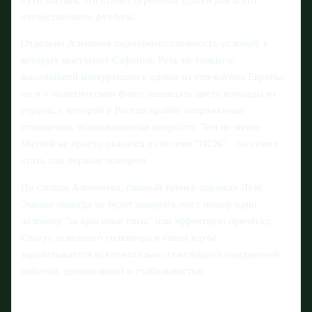
отечественного футбола.
Отдельно Аленичев подчеркнул сложность условий, в
которых выступает Сафонов. Речь не только о
высочайшей конкуренции в одном из топ-клубов Европы,
но и о политическом фоне: защищать цвета команды из
страны, с которой у России крайне напряжённые
отношения, психологически непросто. Тем не менее
Матвей не просто оказался в системе "ПСЖ" - он сумел
стать там первым номером.
По словам Аленичева, главный тренер парижан Луис
Энрике никогда не будет доверять пост номер один
человеку "за красивые глаза" или эффектную причёску.
Статус основного голкипера в таком клубе
зарабатывается исключительно тяжелейшей ежедневной
работой, дисциплиной и стабильностью.