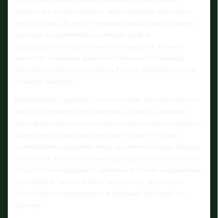
амплуа, всё больше ценится вклад обороны, прессинга,
игры без мяча. Если эта тенденция продолжится, шансы
вратарей и защитников на главный трофей
индивидуального признания могут вырасти. В таком
контексте появление яркого и стабильного голкипера
мирового уровня, тем более из России, приобретает ещё
большее значение.
Перспективы Сафонова - это сочетание уже достигнутых
высот и огромного пространства для роста. Аленичев
лишь формулирует то, что многие интуитивно понимают:
Матвей уже сделал шаги, которые ставят его в ряд с
сильнейшими вратарями мира, но окончательные выводы
о его месте в истории можно будет делать только спустя
годы. Если он продолжит двигаться в том же направлении,
разговоры о "Золотом мяче" перестанут звучать как
смелая мечта и превратятся в реальный сценарий его
карьеры.