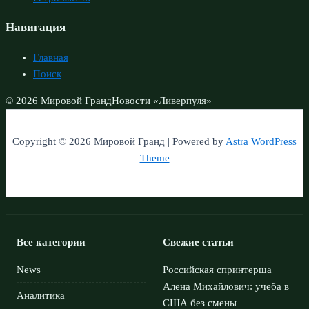
Навигация
Главная
Поиск
© 2026 Мировой Гранд
Новости «Ливерпуля»
Copyright © 2026 Мировой Гранд | Powered by
Astra WordPress
Theme
Все категории
Свежие статьи
News
Российская спринтерша
Алена Михайлович: учеба в
Аналитика
США без смены