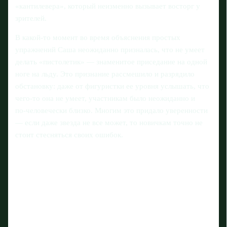
«кантилевера», который неизменно вызывает восторг у
зрителей.
В какой-то момент во время объяснения простых
упражнений Саша неожиданно призналась, что не умеет
делать «пистолетик» — знаменитое приседание на одной
ноге на льду. Это признание рассмешило и разрядило
обстановку: даже от фигуристки ее уровня услышать, что
чего-то она не умеет, участникам было неожиданно и
по‑человечески близко. Многим это придало уверенности
— если даже звезда не все может, то новичкам точно не
стоит стесняться своих ошибок.