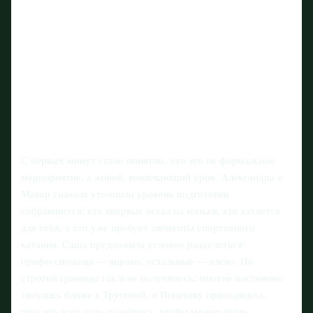
С первых минут стало понятно, что это не формальное
мероприятие, а живой, вовлекающий урок. Александра и
Макар сначала уточнили уровень подготовки
собравшихся: кто впервые встал на коньки, кто катается
для себя, а кто уже пробует элементы спортивного
катания. Саша предложила условно разделиться:
профессионалы — вправо, остальные — влево. Но
строгой границы так и не получилось: многие постоянно
тянулись ближе к Трусовой, и Игнатову приходилось
просить всех чуть разойтись, чтобы можно было