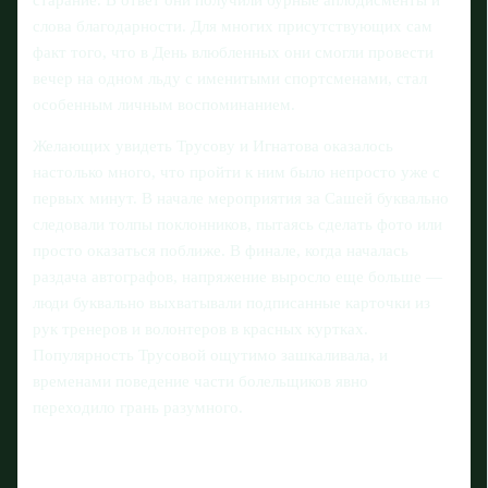
слова благодарности. Для многих присутствующих сам
факт того, что в День влюбленных они смогли провести
вечер на одном льду с именитыми спортсменами, стал
особенным личным воспоминанием.
Желающих увидеть Трусову и Игнатова оказалось
настолько много, что пройти к ним было непросто уже с
первых минут. В начале мероприятия за Сашей буквально
следовали толпы поклонников, пытаясь сделать фото или
просто оказаться поближе. В финале, когда началась
раздача автографов, напряжение выросло еще больше —
люди буквально выхватывали подписанные карточки из
рук тренеров и волонтеров в красных куртках.
Популярность Трусовой ощутимо зашкаливала, и
временами поведение части болельщиков явно
переходило грань разумного.