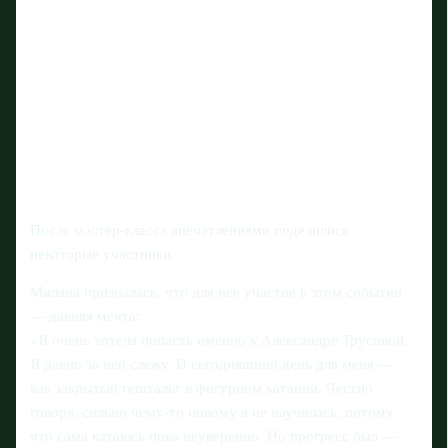
После мастер-класса впечатлениями поделились
некоторые участники.
Милана призналась, что для нее участие в этом событии
— давняя мечта:
«Я очень хотела попасть именно к Александре Трусовой.
Я давно за ней слежу. И сегодняшний день для меня —
как закрытый гештальт в фигурном катании. Честно
говоря, сильно чему-то новому я не научилась, потому
что сама катаюсь пока неуверенно. Но прогресс был —