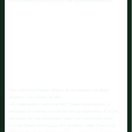
он достойно отвечает на все. Он огромный молодец».
Еще одна участница, Флера, до последнего не была
уверена, что успеет на лед:
«Я сомневалась: идти или нет. Планы наложились, я
опаздывала и почти уже ни на что не надеялась. В итоге
для меня это как маленькое чудо, что я все-таки сюда
успела. Невероятно рада, что увидела Сашу Трусову и