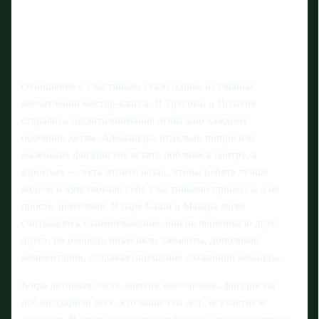
Отношение к участникам стало одним из главных
впечатлений мастер-класса. И Трусова, и Игнатов
старались уделить внимание буквально каждому,
особенно детям. Александра отдельно попросила
маленьких фигуристов встать поближе к центру, а
взрослых — чуть отойти назад, чтобы ребята лучше
видели и чувствовали себя участниками процесса, а не
просто зрителями. В паре Саши и Макара легко
считывалось взаимоуважение: они не перебивали друг
друга, по очереди объясняли элементы, дополняли
комментарии, создавая ощущение слаженной команды.
Когда активная часть занятия закончилась, фигуристы
поблагодарили всех, кто вышел на лед, за участие и
старание. В ответ они получили бурные аплодисменты и