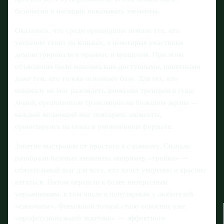
безопасно и наглядно показывать элементы.
Оказалось, что среди пришедших немало тех, кто
уверенно стоит на коньках, а некоторые участники
демонстрировали и прыжки, и вращения. При этом
объяснения были максимально доступными, понятными
даже тем, кто только осваивает базу. Для тех, кто
поначалу не мог разглядеть движения тренеров в гуще
людей, организовали трансляцию на большом экране —
каждый желающий мог повторять элементы,
ориентируясь на показ в увеличенном формате.
Занятие выстроили от простого к сложному. Сначала
разобрали базовые элементы, например «тройки» —
обязательный шаг для всех, кто хочет уверенно и красиво
кататься. Потом перешли к более интересным
упражнениям, в том числе к популярным у любителей
«саночкам». Финальной точкой стало освоение уже
«профессиональной экзотики» — эффектного