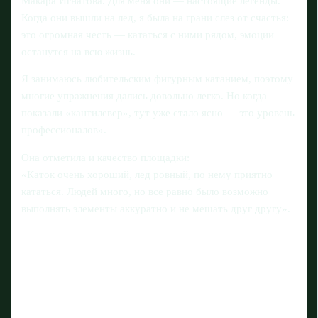
Макара Игнатова. Для меня они — настоящие легенды.
Когда они вышли на лед, я была на грани слез от счастья:
это огромная честь — кататься с ними рядом, эмоции
останутся на всю жизнь.
Я занимаюсь любительским фигурным катанием, поэтому
многие упражнения дались довольно легко. Но когда
показали «кантилевер», тут уже стало ясно — это уровень
профессионалов».
Она отметила и качество площадки:
«Каток очень хороший, лед ровный, по нему приятно
кататься. Людей много, но все равно было возможно
выполнять элементы аккуратно и не мешать друг другу».