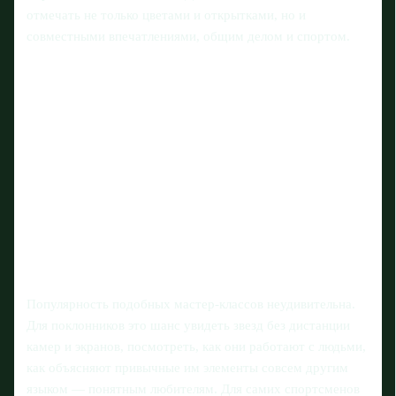
отмечать не только цветами и открытками, но и
совместными впечатлениями, общим делом и спортом.
Популярность подобных мастер-классов неудивительна.
Для поклонников это шанс увидеть звезд без дистанции
камер и экранов, посмотреть, как они работают с людьми,
как объясняют привычные им элементы совсем другим
языком — понятным любителям. Для самих спортсменов