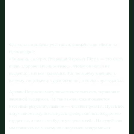
Флера, как и многие участники, внимательно следит за
Олимпиадой:
«Конечно, смотрю. Вчерашний прокат Петра — это было
очень здорово. Очень хотелось, чтобы он попал на
пьедестал, мы все надеялись. Но, по моему мнению, к
нашему спортсмену судьи были не до конца справедливы.
Аделии Петросян могу пожелать только сил, терпения и
железной выдержки. Не так важно, каким окажется
итоговый результат, главное — чистые прокаты. Пусть все
задуманное получится, пусть тренерский штаб будет ею
гордиться, а она сама будет уверена в себе. На судейство
мы повлиять не можем, но спортсмен всегда может