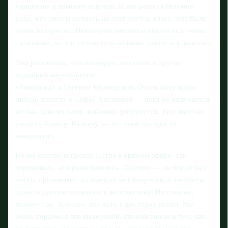
«циркули» я немного освоила. И все равно я безумно
рада, что смогла попасть на этот мастер-класс, мне было
очень интересно. Некоторые элементы показались очень
сложными, но это только подстегивает двигаться дальше».
Она рассказала, что планирует посетить и другие
подобные мероприятия:
«Завтра иду к Евгении Медведевой. Очень хочу когда-
нибудь попасть к Софье Акатьевой — пока не получается,
но она одна из моих любимых фигуристок. Еще мечтаю
увидеть Камилу Валиеву — это было бы просто
невероятно.
Вчера смотрела прокат Петра в прямом эфире, так
переживала, что руки тряслись. Смотрю — он все делает
чисто, приземляет, на выездах нет вопросов, а элементы
один за другим попадают в желтую зону. Непонятно,
почему так. Хорошо, что хоть в шестерку попал. Мы
очень гордимся его выдержкой, спокойствием и тем, как