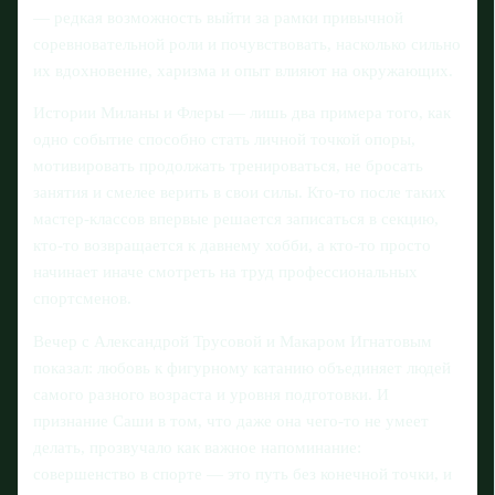
— редкая возможность выйти за рамки привычной
соревновательной роли и почувствовать, насколько сильно
их вдохновение, харизма и опыт влияют на окружающих.
Истории Миланы и Флеры — лишь два примера того, как
одно событие способно стать личной точкой опоры,
мотивировать продолжать тренироваться, не бросать
занятия и смелее верить в свои силы. Кто-то после таких
мастер-классов впервые решается записаться в секцию,
кто-то возвращается к давнему хобби, а кто-то просто
начинает иначе смотреть на труд профессиональных
спортсменов.
Вечер с Александрой Трусовой и Макаром Игнатовым
показал: любовь к фигурному катанию объединяет людей
самого разного возраста и уровня подготовки. И
признание Саши в том, что даже она чего-то не умеет
делать, прозвучало как важное напоминание:
совершенство в спорте — это путь без конечной точки, и