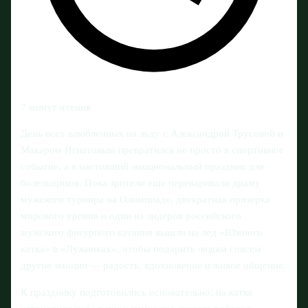
7 минут чтения
День всех влюбленных на льду с Александрой Трусовой и
Макаром Игнатовым превратился не просто в спортивное
событие, а в настоящий эмоциональный праздник для
болельщиков. Пока зрители еще переваривали драму
мужского турнира на Олимпиаде, двукратная призерка
мирового уровня и один из лидеров российского
мужского фигурного катания вышли на лед «Южного
катка» в «Лужниках», чтобы подарить людям совсем
другие эмоции — радость, вдохновение и живое общение.
К празднику подготовились основательно: на катке