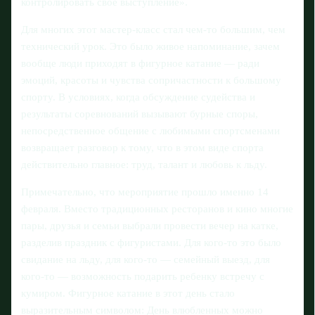
контролировать свое выступление».
Для многих этот мастер-класс стал чем-то большим, чем
технический урок. Это было живое напоминание, зачем
вообще люди приходят в фигурное катание — ради
эмоций, красоты и чувства сопричастности к большому
спорту. В условиях, когда обсуждение судейства и
результаты соревнований вызывают бурные споры,
непосредственное общение с любимыми спортсменами
возвращает разговор к тому, что в этом виде спорта
действительно главное: труд, талант и любовь к льду.
Примечательно, что мероприятие прошло именно 14
февраля. Вместо традиционных ресторанов и кино многие
пары, друзья и семьи выбрали провести вечер на катке,
разделив праздник с фигуристами. Для кого-то это было
свидание на льду, для кого-то — семейный выезд, для
кого-то — возможность подарить ребенку встречу с
кумиром. Фигурное катание в этот день стало
выразительным символом: День влюбленных можно