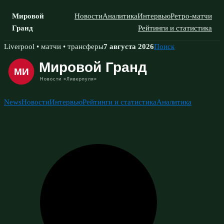
Мировой
Новости
Аналитика
Интервью
Ретро-матчи
Гранд
Рейтинги и статистика
Skip
Liverpool • матчи • трансферы
7 августа 2026
Поиск
to
content
News
Новости
Интервью
Рейтинги и статистика
Аналитика