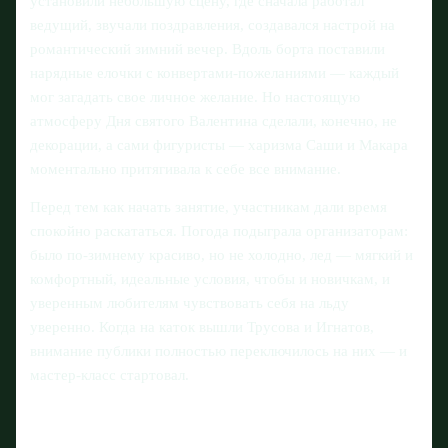
установили небольшую сцену, где сначала работал
ведущий, звучали поздравления, создавался настрой на
романтический зимний вечер. Вдоль борта поставили
нарядные елочки с конвертами-пожеланиями — каждый
мог загадать свое личное желание. Но настоящую
атмосферу Дня святого Валентина сделали, конечно, не
декорации, а сами фигуристы — харизма Саши и Макара
моментально притягивала к себе все внимание.
Перед тем как начать занятие, участникам дали время
спокойно раскататься. Погода подыграла организаторам:
было по-зимнему красиво, но не холодно, лед — мягкий и
комфортный, идеальные условия, чтобы и новичкам, и
уверенным любителям чувствовать себя на льду
уверенно. Когда на каток вышли Трусова и Игнатов,
внимание публики полностью переключилось на них — и
мастер-класс стартовал.