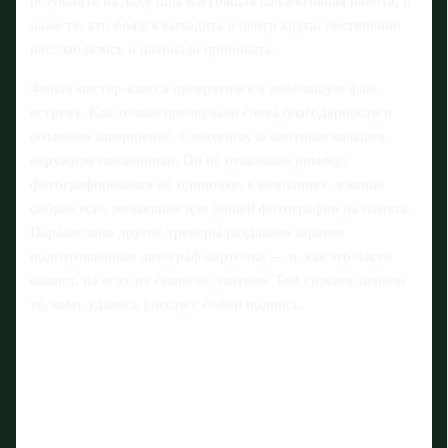
результате на льду шла настоящая коллективная работа, и
даже те, кто боялся выходить в центр круга, постепенно
расслаблялись и начинали пробовать.
Финал мастер-класса превратился в небольшую фан-
встречу. Как только прозвучали слова благодарности и
объявили завершение, Глейхенгауза плотным кольцом
окружили поклонники. Он не отказывал никому:
фотографировался по одиночке, в компаниях, в конце
собрал всех желающих для общей фотографии на память.
Параллельно другие тренеры раздавали заранее
подготовленные автограф-карточки — и, как это часто
бывает, на всех их снова не хватило. Тем сильнее ценили
те, кому удалось унести с собой подпись.