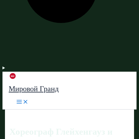
Мировой Гранд
Хореограф Глейхенгауз и