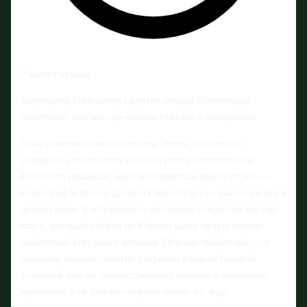
7 минут чтения
Хореограф Глейхенгауз против звезды Олимпиады
Загитовой: чьи мастер-классы тяжелее и интереснее
Пока основные звезды группы Этери Тутберидзе
шлифуют сложнейшие каскады перед чемпионатом
России по прыжкам, один из ключевых людей штаба —
хореограф и тренер Даниил Глейхенгауз — вышел на лед в
другой роли. В «Лужниках» он провел открытый мастер-
класс, который собрал на Южном катке целую армию
любителей фигурного катания. Причем любителей — в
хорошем смысле: многие уверенно владели базовой
техникой, кто‑то демонстрировал прыжки и серьезные
вращения, а не только «первые шаги» на льду.