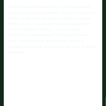
Особое внимание привлек эпизод с юной участницей,
которая сама подошла к тренеру с просьбой показать ей
«скобки». Глейхенгауз не просто продемонстрировал
элемент, но шаг за шагом разобрал каждое движение,
отметив с улыбкой: «Скобки — это уже ультра-
мастерство». Для начинающих это прозвучало и как
вызов, и как мотивация: даже сложные элементы
становятся реальными, когда тренер объясняет их живо и
увлеченно.