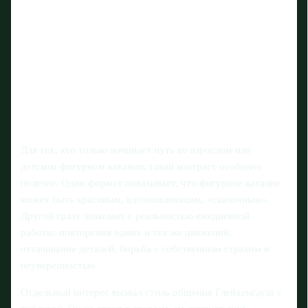
Для тех, кто только начинает путь во взрослом или
детском фигурном катании, такой контраст особенно
полезен. Один формат показывает, что фигурное катание
может быть красивым, вдохновляющим, «сказочным».
Другой сразу знакомит с реальностью ежедневной
работы: повторения одних и тех же движений,
оттачивание деталей, борьба с собственным страхом и
неуверенностью.
Отдельный интерес вызвал стиль общения Глейхенгауза с