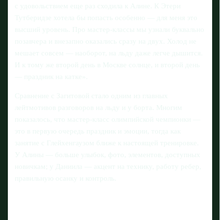
с удовольствием еще раз сходила к Алине. К Этери
Тутберидзе хотела бы попасть особенно — для меня это
высший уровень. Про мастер-классы мы узнали буквально
позавчера и внезапно оказались сразу на двух. Холод не
мешает совсем — наоборот, на льду даже легче дышится.
И к тому же второй день в Москве солнце, и второй день
— праздник на катке».
Сравнение с Загитовой стало одним из главных
лейтмотивов разговоров на льду и у борта. Многим
показалось, что мастер-класс олимпийской чемпионки —
это в первую очередь праздник и эмоции, тогда как
занятие с Глейхенгаузом ближе к настоящей тренировке.
У Алины — больше улыбок, фото, элементов, доступных
новичкам; у Даниила — акцент на технику, работу ребер,
правильную осанку и контроль.