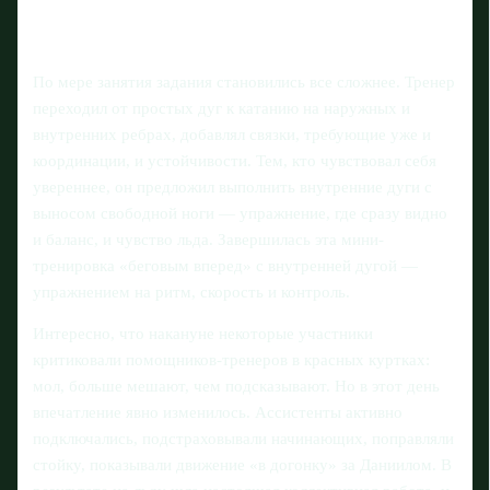
По мере занятия задания становились все сложнее. Тренер
переходил от простых дуг к катанию на наружных и
внутренних ребрах, добавлял связки, требующие уже и
координации, и устойчивости. Тем, кто чувствовал себя
увереннее, он предложил выполнить внутренние дуги с
выносом свободной ноги — упражнение, где сразу видно
и баланс, и чувство льда. Завершилась эта мини-
тренировка «беговым вперед» с внутренней дугой —
упражнением на ритм, скорость и контроль.
Интересно, что накануне некоторые участники
критиковали помощников-тренеров в красных куртках:
мол, больше мешают, чем подсказывают. Но в этот день
впечатление явно изменилось. Ассистенты активно
подключались, подстраховывали начинающих, поправляли
стойку, показывали движение «в догонку» за Даниилом. В