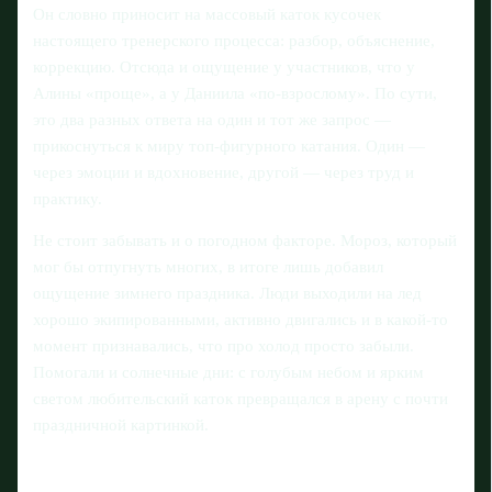
Он словно приносит на массовый каток кусочек
настоящего тренерского процесса: разбор, объяснение,
коррекцию. Отсюда и ощущение у участников, что у
Алины «проще», а у Даниила «по-взрослому». По сути,
это два разных ответа на один и тот же запрос —
прикоснуться к миру топ-фигурного катания. Один —
через эмоции и вдохновение, другой — через труд и
практику.
Не стоит забывать и о погодном факторе. Мороз, который
мог бы отпугнуть многих, в итоге лишь добавил
ощущение зимнего праздника. Люди выходили на лед
хорошо экипированными, активно двигались и в какой‑то
момент признавались, что про холод просто забыли.
Помогали и солнечные дни: с голубым небом и ярким
светом любительский каток превращался в арену с почти
праздничной картинкой.