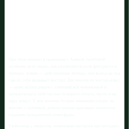
При этом именно в сравнении с Алиной Загитовой
особенно ясно видно, как различаются роли фигуриста и
тренера. Алина — действующая легенда, чей выход на лед
сам по себе вызывает восторг. Для многих ее мастер-класс
— шанс встать рядом с олимпийской чемпионкой и
почувствовать себя частью большого спорта, пусть и на
пару минут. У нее логично больше внимания уходит на
контакт с публикой, демонстрацию красивых элементов,
создание праздничной атмосферы.
Глейхенгауз, напротив, изначально настроен как методист.