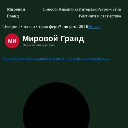
Мировой
Новости
Аналитика
Интервью
Ретро-матчи
Гранд
Рейтинги и статистика
Skip
Liverpool • матчи • трансферы
7 августа 2026
Поиск
to
content
News
Новости
Интервью
Рейтинги и статистика
Аналитика