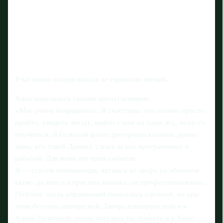
Участники мастер-класса не скрывали эмоций.
Анна поделилась своими впечатлениями:
«Мне очень понравилось. Я счастлива, что можно просто
прийти, увидеть звезду, выйти с ним на один лед, чему‑то
поучиться. Я большой фанат фигурного катания, давно
знаю, кто такой Даниил, слежу за его программами и
работой. Для меня это прям событие.
Я — совсем начинающая, катаюсь во дворе на обычном
катке, да еще и в простых коньках, не профессиональных.
Поэтому часть упражнений показалась сложной, но при
этом безумно интересной. Завтра планирую пойти к
Алине Загитовой, очень хотелось бы попасть и к Анне