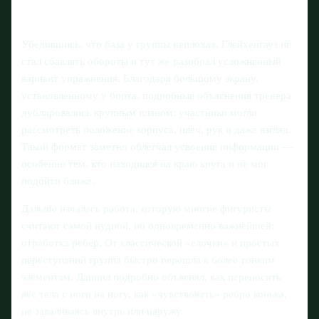
Убедившись, что база у группы неплохая, Глейхенгауз не
стал сбавлять обороты и тут же разобрал усложненный
вариант упражнения. Благодаря большому экрану,
установленному у борта, подробные объяснения тренера
дублировались крупным планом: участники могли
рассмотреть положение корпуса, плеч, рук и даже взгляд.
Такой формат заметно облегчал усвоение информации —
особенно тем, кто находился на краю круга и не мог
подойти ближе.
Дальше началась работа, которую многие фигуристы
считают самой нудной, но одновременно важнейшей:
отработка ребер. От классической «елочки» и простых
переступаний группа быстро перешла к более тонким
элементам. Даниил подробно объяснял, как переносить
вес тела с ноги на ногу, как «чувствовать» ребро конька,
не заваливаясь внутрь или наружу.