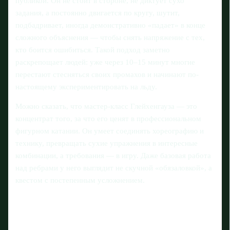
публикой. Он не стоит в стороне, не диктует сухо
задания, а постоянно двигается по кругу, шутит,
подбадривает, иногда демонстративно «падает» в конце
сложного объяснения — чтобы снять напряжение с тех,
кто боится ошибиться. Такой подход заметно
раскрепощает людей: уже через 10–15 минут многие
перестают стесняться своих промахов и начинают по-
настоящему экспериментировать на льду.
Можно сказать, что мастер-класс Глейхенгауза — это
концентрат того, за что его ценят в профессиональном
фигурном катании. Он умеет соединять хореографию и
технику, превращать сухие упражнения в интересные
комбинации, а требования — в игру. Даже базовая работа
над ребрами у него выглядит не скучной «обязаловкой», а
квестом с постепенным усложнением.