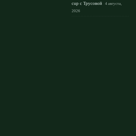
cup с Трусовой
4 августа,
2026
Русская сенсация Кристина
Лютова: кто она и за какую
страну будет играть
3
августа, 2026
© 2026 Мировой Гранд
Новости «Ливерпуля»
News
Аналитика
Интервью
Новости
Рейтинги и статистика