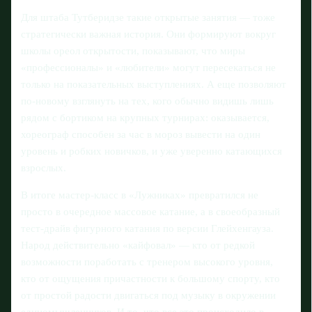
Для штаба Тутберидзе такие открытые занятия — тоже
стратегически важная история. Они формируют вокруг
школы ореол открытости, показывают, что миры
«профессионалы» и «любители» могут пересекаться не
только на показательных выступлениях. А еще позволяют
по‑новому взглянуть на тех, кого обычно видишь лишь
рядом с бортиком на крупных турнирах: оказывается,
хореограф способен за час в мороз вывести на один
уровень и робких новичков, и уже уверенно катающихся
взрослых.
В итоге мастер-класс в «Лужниках» превратился не
просто в очередное массовое катание, а в своеобразный
тест-драйв фигурного катания по версии Глейхенгауза.
Народ действительно «кайфовал» — кто от редкой
возможности поработать с тренером высокого уровня,
кто от ощущения причастности к большому спорту, кто
от простой радости двигаться под музыку в окружении
единомышленников. И то, что все это происходило в