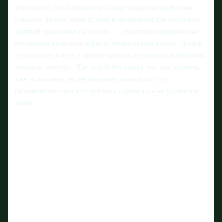
Интересно, что Глейхенгауз сразу задал высокий темп.
Никаких долгих приветствий и привычной для массовых
занятий «разминки на месте» — участники практически
мгновенно получили первую техническую задачу. Тренер
собрал всех в круг в центре катка и предложил выполнить
«выпады вперед». Для людей без опыта это, как правило,
уже испытание, но неожиданно оказалось, что
большинство присутствующих справилось на удивление
легко.