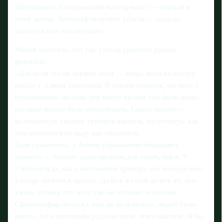
Щербаковой. Сегодняшний мастер-класс — первый в
моей жизни. Автограф получить успела — один из
тренеров мне его передал».
Мария заметила, что уже успела сравнить разные
форматы:
«Для меня это не первый опыт — вчера была на мастер-
классе у Алины Загитовой. Я совсем новичок, катаюсь с
помощником, но даже для моего уровня там были вещи,
которые можно было попробовать. Самое ценное —
возможность увидеть кумиров вживую, посмотреть, как
они двигаются на льду, как общаются.
Если сравнивать, у Алины упражнения показались
помягче — больше адаптированы для таких, как я. У
Глейхенгауза, как у настоящего тренера, все посерьезнее:
к концу занятия я просто сдалась и стала делать то, что
умею, потому что мозг уже не успевал за ногами.
Сфотографироваться с ним не получилось, людей было
много. Зато автографы раздали всем, этого хватило. Я бы