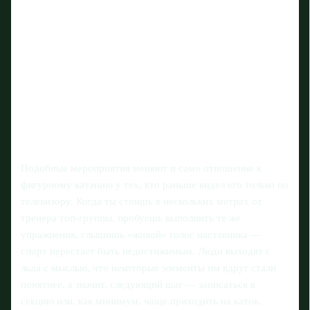
Подобные мероприятия меняют и само отношение к
фигурному катанию у тех, кто раньше видел его только по
телевизору. Когда ты стоишь в нескольких метрах от
тренера топ-группы, пробуешь выполнить те же
упражнения, слышишь «живой» голос наставника —
спорт перестает быть недостижимым. Люди выходят с
льда с мыслью, что некоторые элементы им вдруг стали
понятнее, а значит, следующий шаг — записаться в
секцию или, как минимум, чаще приходить на каток.