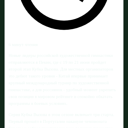
6 минут чтения
Новые лидеры российской художественной гимнастики
отправляются в Пекин, где с 19 по 21 июня пройдет
второй этап Кубка Вызова. Для местных организаторов
это дебют такого уровня - Китай впервые принимает
крупный международный турнир по художественной
гимнастике, а для россиянок - удобный момент укрепить
свои позиции в мировом рейтинге и спокойно обкатать
программы в боевых условиях.
Серия Кубка Вызова в этом сезоне включает три старта.
Первый прошёл в Португалии накануне чемпионата