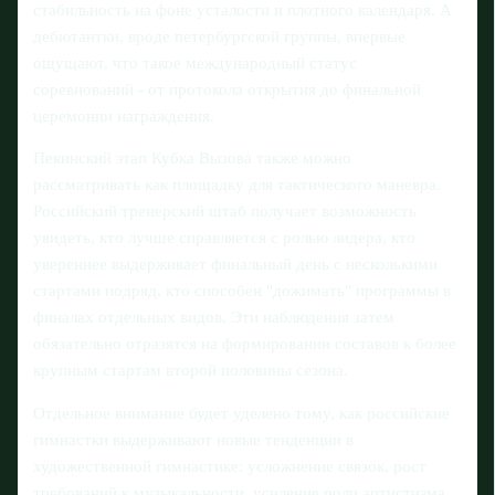
стабильность на фоне усталости и плотного календаря. А
дебютантки, вроде петербургской группы, впервые
ощущают, что такое международный статус
соревнований - от протокола открытия до финальной
церемонии награждения.
Пекинский этап Кубка Вызова также можно
рассматривать как площадку для тактического маневра.
Российский тренерский штаб получает возможность
увидеть, кто лучше справляется с ролью лидера, кто
увереннее выдерживает финальный день с несколькими
стартами подряд, кто способен "дожимать" программы в
финалах отдельных видов. Эти наблюдения затем
обязательно отразятся на формировании составов к более
крупным стартам второй половины сезона.
Отдельное внимание будет уделено тому, как российские
гимнастки выдерживают новые тенденции в
художественной гимнастике: усложнение связок, рост
требований к музыкальности, усиление роли артистизма.