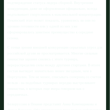
подтверждение статуса лидера сборной. Внутренняя
конкуренция, даже не оформленная официально, всегда
подталкивает спортсменок к максимальной концентрации.
Пекинский этап может показать, уравнялись ли они по
уровню готовности или у одной из них уже
сформировалось заметное преимущество к середине
сезона.
С точки зрения внешней конкуренции серьезных угроз для
российской дуэли не просматривается. Многие сильные
гимнастки заранее снялись с этого турнира,
перераспределив силы между другими стартами. В итоге
состав выглядит значительно менее звездным, чем в
Португалии. Тем не менее, списывать соперниц со счетов
нельзя - на подобных турнирах нередко выстреливают
гимнастки, о которых еще вчера говорили как о
середнячках.
Белоруссию в Пекине представят Анна Каменщикова и
Дарья Веренич. Обе спортсменки пока только набираются