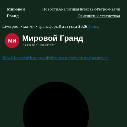
Мировой
Новости
Аналитика
Интервью
Ретро-матчи
Гранд
Рейтинги и статистика
Skip
Liverpool • матчи • трансферы
8 августа 2026
Поиск
to
content
News
Новости
Интервью
Рейтинги и статистика
Аналитика