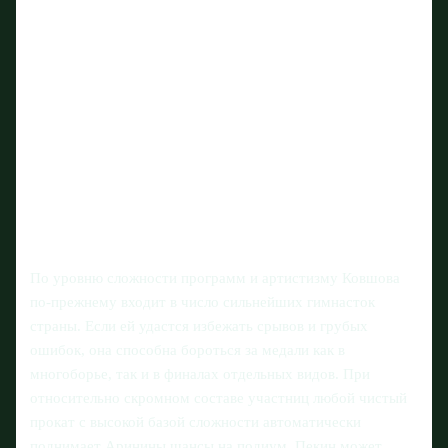
По уровню сложности программ и артистизму Ковшова
по-прежнему входит в число сильнейших гимнасток
страны. Если ей удастся избежать срывов и грубых
ошибок, она способна бороться за медали как в
многоборье, так и в финалах отдельных видов. При
относительно скромном составе участниц любой чистый
прокат с высокой базой сложности автоматически
поднимает Аринины шансы на подиум. Пекин может