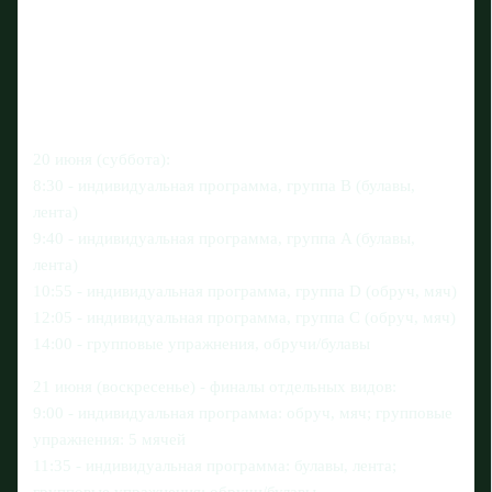
20 июня (суббота):
8:30 - индивидуальная программа, группа B (булавы,
лента)
9:40 - индивидуальная программа, группа A (булавы,
лента)
10:55 - индивидуальная программа, группа D (обруч, мяч)
12:05 - индивидуальная программа, группа C (обруч, мяч)
14:00 - групповые упражнения, обручи/булавы
21 июня (воскресенье) - финалы отдельных видов:
9:00 - индивидуальная программа: обруч, мяч; групповые
упражнения: 5 мячей
11:35 - индивидуальная программа: булавы, лента;
групповые упражнения: обручи/булавы