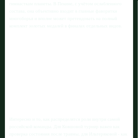
гимнасткам планеты. В Пекине, с учётом ослабленного
состава, она объективно входит в главные фаворитки
многоборья и вполне может претендовать на полный
комплект золотых медалей в финалах отдельных видов.
Интересно и то, как распределятся роли внутри самой
российской команды. Для Ковшовой турнир важен как
проверка состояния после травмы, для Ильтеряковой - как