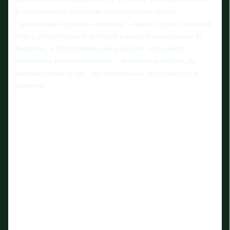
В современном судействе недостаточно просто
"досконально крутить элементы" - важно создать цельный
образ, убедительную историю в каждой композиции. И
Ковшова, и Ильтерякова уже доказали, что умеют
совмещать высокую технику с выразительностью, но
каждый новый старт - это проверка на актуальность и
развитие.