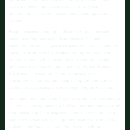
стать для неё не просто контрольным стартом, а
полноценной заявкой на дальнейшее доминирование в
сезоне.
Второе ключевое лицо российской команды - свежая
чемпионка Европы София Ильтерякова. Для неё
нынешний сезон складывается максимально насыщенно:
сразу после золотого триумфа в Болгарии она успешно
выступила на клубном чемпионате Испании, а теперь
добавляет в свой календарь еще и этап Кубка Вызова.
Нагрузка огромная, но именно в таком ритме
формируются настоящие лидеры сборной, способные
стабильно выдерживать темп международного сезона.
За первую половину года Ильтерякова ворвалась в элиту и
закрепилась в мировом топ-5. Судьи высоко оценивают её
технический арсенал, выразительность и уверенность в
работе с предметом. Даже при небольших неточностях
София способна навязывать борьбу сильнейшим