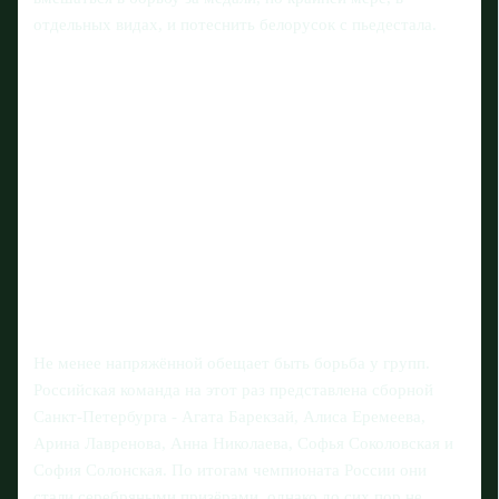
отдельных видах, и потеснить белорусок с пьедестала.
Не менее напряжённой обещает быть борьба у групп.
Российская команда на этот раз представлена сборной
Санкт-Петербурга - Агата Барекзай, Алиса Еремеева,
Арина Лавренова, Анна Николаева, Софья Соколовская и
София Солонская. По итогам чемпионата России они
стали серебряными призёрами, однако до сих пор не