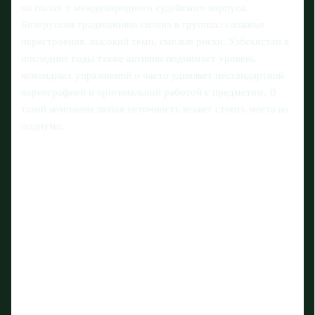
на глазах у международного судейского корпуса.
Белоруссия традиционно сильна в группах: сложные
перестроения, высокий темп, смелые риски. Узбекистан в
последние годы также активно поднимает уровень
командных упражнений и часто удивляет нестандартной
хореографией и оригинальной работой с предметом. В
такой компании любая неточность может стоить места на
подиуме.