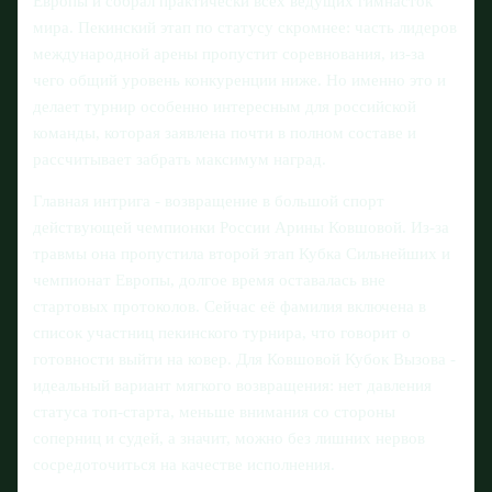
Европы и собрал практически всех ведущих гимнасток
мира. Пекинский этап по статусу скромнее: часть лидеров
международной арены пропустит соревнования, из-за
чего общий уровень конкуренции ниже. Но именно это и
делает турнир особенно интересным для российской
команды, которая заявлена почти в полном составе и
рассчитывает забрать максимум наград.
Главная интрига - возвращение в большой спорт
действующей чемпионки России Арины Ковшовой. Из-за
травмы она пропустила второй этап Кубка Сильнейших и
чемпионат Европы, долгое время оставалась вне
стартовых протоколов. Сейчас её фамилия включена в
список участниц пекинского турнира, что говорит о
готовности выйти на ковер. Для Ковшовой Кубок Вызова -
идеальный вариант мягкого возвращения: нет давления
статуса топ-старта, меньше внимания со стороны
соперниц и судей, а значит, можно без лишних нервов
сосредоточиться на качестве исполнения.