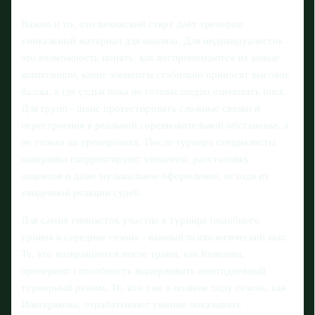
Важно и то, что пекинский старт даёт тренерам
уникальный материал для анализа. Для индивидуалисток -
это возможность понять, как воспринимаются их новые
композиции, какие элементы стабильно приносят высокие
баллы, а где судьи пока не готовы щедро оценивать риск.
Для групп - шанс протестировать сложные связки и
перестроения в реальной соревновательной обстановке, а
не только на тренировках. После турнира специалисты
наверняка скорректируют элементы, расстановку
акцентов и даже музыкальное оформление, исходя из
увиденной реакции судей.
Для самих гимнасток участие в турнире подобного
уровня в середине сезона - важный психологический шаг.
Те, кто возвращается после травм, как Ковшова,
проверяют способность выдерживать многодневный
турнирный режим. Те, кто уже в полном ходу сезона, как
Ильтерякова, отрабатывают умение показывать