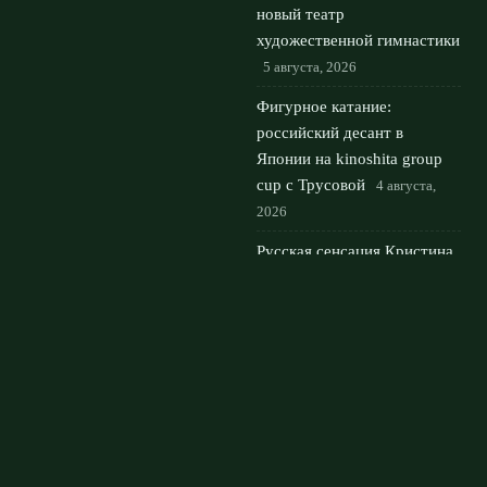
новый театр
художественной гимнастики
5 августа, 2026
Фигурное катание:
российский десант в
Японии на kinoshita group
cup с Трусовой
4 августа,
2026
Русская сенсация Кристина
Лютова: кто она и за какую
страну будет играть
3
августа, 2026
© 2026 Мировой Гранд
Новости «Ливерпуля»