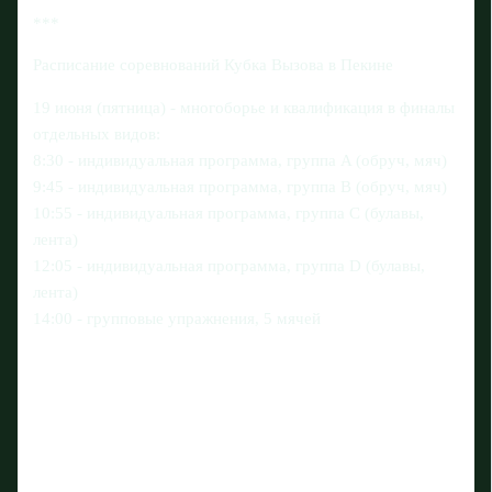
***
Расписание соревнований Кубка Вызова в Пекине
19 июня (пятница) - многоборье и квалификация в финалы
отдельных видов:
8:30 - индивидуальная программа, группа A (обруч, мяч)
9:45 - индивидуальная программа, группа B (обруч, мяч)
10:55 - индивидуальная программа, группа C (булавы,
лента)
12:05 - индивидуальная программа, группа D (булавы,
лента)
14:00 - групповые упражнения, 5 мячей