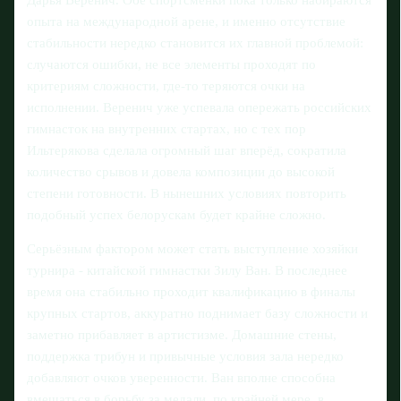
опыта на международной арене, и именно отсутствие
стабильности нередко становится их главной проблемой:
случаются ошибки, не все элементы проходят по
критериям сложности, где-то теряются очки на
исполнении. Веренич уже успевала опережать российских
гимнасток на внутренних стартах, но с тех пор
Ильтерякова сделала огромный шаг вперёд, сократила
количество срывов и довела композиции до высокой
степени готовности. В нынешних условиях повторить
подобный успех белорускам будет крайне сложно.
Серьёзным фактором может стать выступление хозяйки
турнира - китайской гимнастки Зилу Ван. В последнее
время она стабильно проходит квалификацию в финалы
крупных стартов, аккуратно поднимает базу сложности и
заметно прибавляет в артистизме. Домашние стены,
поддержка трибун и привычные условия зала нередко
добавляют очков уверенности. Ван вполне способна
вмешаться в борьбу за медали, по крайней мере, в