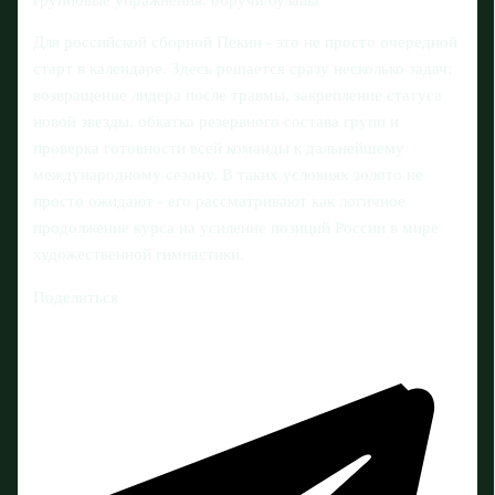
Для российской сборной Пекин - это не просто очередной
старт в календаре. Здесь решается сразу несколько задач:
возвращение лидера после травмы, закрепление статуса
новой звезды, обкатка резервного состава групп и
проверка готовности всей команды к дальнейшему
международному сезону. В таких условиях золото не
просто ожидают - его рассматривают как логичное
продолжение курса на усиление позиций России в мире
художественной гимнастики.
Поделиться