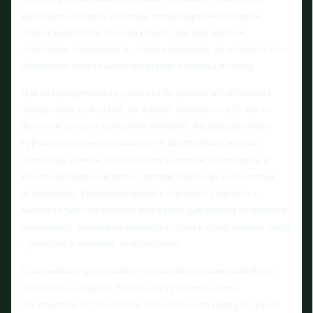
выходили на столь крупные международные старты.
Пекинский Кубок Вызова станет для них первым
серьёзным экзаменом в статусе команды, на которую уже
обращают пристальное внимание тренеры и судьи.
Для петербургской группы это не просто возможность
побороться за медали, но и шанс заявить о себе как о
будущем резерве основной сборной. Международные
турниры сильно отличаются от внутренних: другая
судейская панель, иной подход к оценке артистизма и
композиционной логики, строгий контроль за чистотой
исполнения. Умение сохранять синхрон, скорость и
выразительность именно под таким давлением во многом
показывает, насколько команда готова к следующему шагу
- участию в топовых чемпионатах.
Соперницы у российских групповых упражнений будут
серьёзные. Сборная Китая, выступающая дома,
постарается использовать шанс показать прогресс сразу