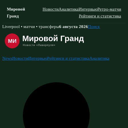
Мировой
Новости
Аналитика
Интервью
Ретро-матчи
Гранд
Рейтинги и статистика
Skip
Liverpool • матчи • трансферы
6 августа 2026
Поиск
to
content
News
Новости
Интервью
Рейтинги и статистика
Аналитика