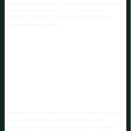
спортивным результатам. Если же уровень игры снизится,
начнется новая волна дискуссий о том, насколько
оправдано жертвовать спортивными амбициями ради
принципиальных решений.
Наконец, этот кейс может повлиять и на выбор пути для
других норвежских игроков. Молодые хоккеисты,
наблюдая за тем, как складывается карьера Хеукеланна,