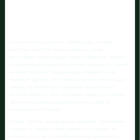
Согласно этому документу, любой игрок, который
выступает за клуб из России, лишается права
представлять национальную команду Норвегии. Никаких
исключений для лидеров сборной или отдельных позиций
не предусмотрено - правило распространяется и на
основного вратаря, и на полевых игроков, и на молодых
хоккеистов. Фактически Хеукеланн оказался перед
жестким выбором: либо продолжать карьеру в сборной,
либо воспользоваться предложением из одной из
сильнейших лиг Европы.
Патрик Торесен, сам прекрасно знакомый с российским
хоккеем, не скрывает двойственности ситуации. Он
отметил, что с чисто спортивной точки зрения шаг в