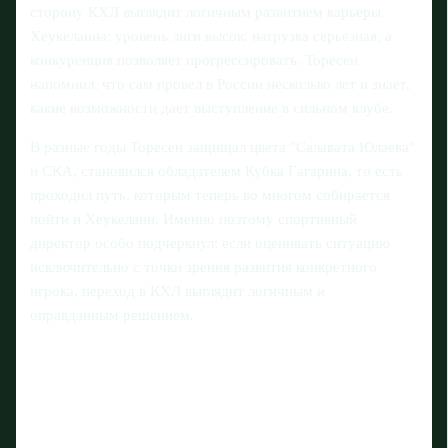
сторону КХЛ выглядит логичным развитием карьеры
Хеукеланна: уровень лиги высок, нагрузка серьезная, а
конкуренция позволяет прогрессировать. Торесен
напомнил, что сам провел в России несколько лет и знает,
какие возможности дает выступление в сильном клубе.
В разные годы Торесен защищал цвета "Салавата Юлаева"
и СКА, становился обладателем Кубка Гагарина, то есть
проходил путь, которым теперь во многом собирается
пойти и Хеукеланн. Именно поэтому спортивный
директор особо подчеркнул: если оценивать ситуацию
исключительно с точки зрения развития конкретного
игрока, переход в КХЛ выглядит логичным и
оправданным решением.