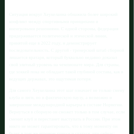
Ситуация вокруг Хеукеланна обнажила более широкий
конфликт между спортивными принципами и
внеигровыми решениями. С одной стороны, федерация
придерживается политической и этической линии,
принятой еще в 2022 году, и демонстрирует
последовательность. С другой - тренерский штаб сборной
лишается вратаря, который буквально недавно доказал
свой элитный уровень на чемпионате мира. Для страны,
где хоккей пока не обладает такой глубиной состава, как в
ведущих державах, это ощутимая потеря.
Для самого Хеукеланна этот шаг означает не только смену
клуба и лиги, но и фактическую паузу, а возможно и
завершение международной карьеры в составе Норвегии.
Вернуться в сборную он сможет только в том случае, если
сменит клуб и перестанет выступать в России. При этом
никто не может гарантировать, что к тому моменту он
будет в том же игровом тонусе и статусе, что сейчас;