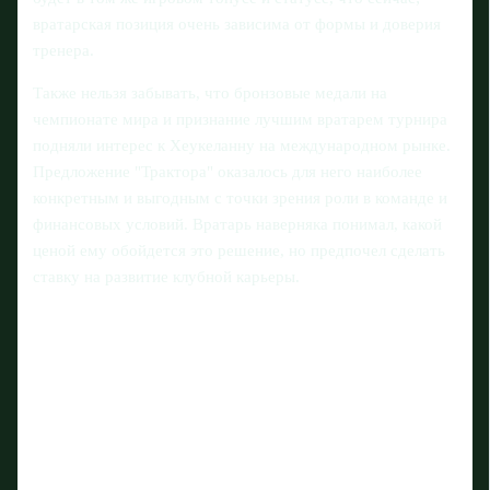
вратарская позиция очень зависима от формы и доверия
тренера.
Также нельзя забывать, что бронзовые медали на
чемпионате мира и признание лучшим вратарем турнира
подняли интерес к Хеукеланну на международном рынке.
Предложение "Трактора" оказалось для него наиболее
конкретным и выгодным с точки зрения роли в команде и
финансовых условий. Вратарь наверняка понимал, какой
ценой ему обойдется это решение, но предпочел сделать
ставку на развитие клубной карьеры.