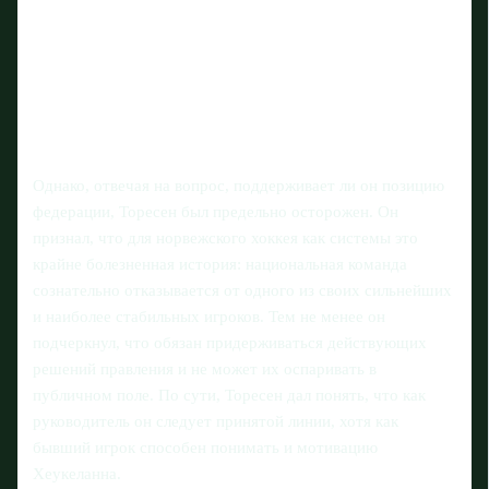
Однако, отвечая на вопрос, поддерживает ли он позицию
федерации, Торесен был предельно осторожен. Он
признал, что для норвежского хоккея как системы это
крайне болезненная история: национальная команда
сознательно отказывается от одного из своих сильнейших
и наиболее стабильных игроков. Тем не менее он
подчеркнул, что обязан придерживаться действующих
решений правления и не может их оспаривать в
публичном поле. По сути, Торесен дал понять, что как
руководитель он следует принятой линии, хотя как
бывший игрок способен понимать и мотивацию
Хеукеланна.