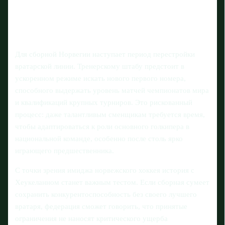
Для сборной Норвегии наступает период перестройки
вратарской линии. Тренерскому штабу предстоит в
ускоренном режиме искать нового первого номера,
способного выдержать уровень матчей чемпионатов мира
и квалификаций крупных турниров. Это рискованный
процесс: даже талантливым сменщикам требуется время,
чтобы адаптироваться к роли основного голкипера в
национальной команде, особенно после столь ярко
играющего предшественника.
С точки зрения имиджа норвежского хоккея история с
Хеукеланном станет важным тестом. Если сборная сумеет
сохранить конкурентоспособность без своего лучшего
вратаря, федерация сможет говорить, что принятые
ограничения не наносят критического ущерба