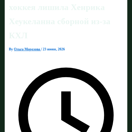
хоккея лишила Хенрика
Хеукеланна сборной из‑за
КХЛ
By
Ольга Морозова
/
23 июня, 2026