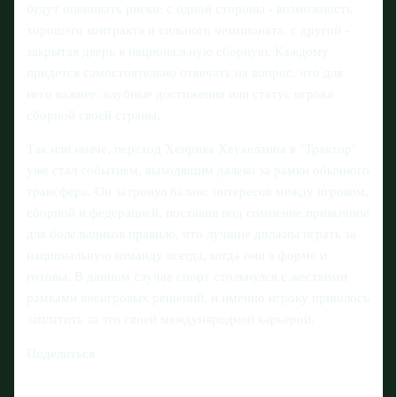
будут оценивать риски: с одной стороны - возможность
хорошего контракта и сильного чемпионата, с другой -
закрытая дверь в национальную сборную. Каждому
придется самостоятельно отвечать на вопрос, что для
него важнее: клубные достижения или статус игрока
сборной своей страны.
Так или иначе, переход Хенрика Хеукеланна в "Трактор"
уже стал событием, выходящим далеко за рамки обычного
трансфера. Он затронул баланс интересов между игроком,
сборной и федерацией, поставив под сомнение привычное
для болельщиков правило, что лучшие должны играть за
национальную команду всегда, когда они в форме и
готовы. В данном случае спорт столкнулся с жесткими
рамками внеигровых решений, и именно игроку пришлось
заплатить за это своей международной карьерой.
Поделиться