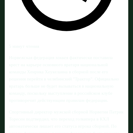
5 минут чтения
Норвежская федерация хоккея фактически поставила
крест на карьере основного вратаря национальной
команды Хенрика Хеукеланна в сборной после его
решения перейти в челябинский "Трактор". Официально
вратарь больше не будет вызываться в национальную
команду, поскольку выступление в российском клубе
противоречит действующим правилам федерации.
Спортивный директор мужской сборной Норвегии Патрик
Торесен подтвердил, что переход голкипера в КХЛ
автоматически лишает его статуса игрока сборной. По