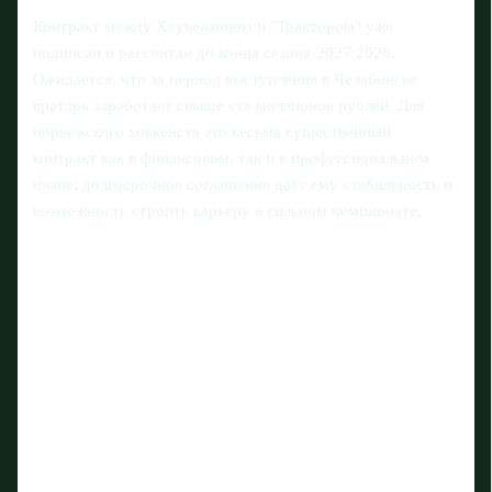
Контракт между Хеукеланном и "Трактором" уже
подписан и рассчитан до конца сезона-2027/2028.
Ожидается, что за период выступления в Челябинске
вратарь заработает свыше ста миллионов рублей. Для
норвежского хоккеиста это весьма существенный
контракт как в финансовом, так и в профессиональном
плане: долгосрочное соглашение даёт ему стабильность и
возможность строить карьеру в сильном чемпионате.