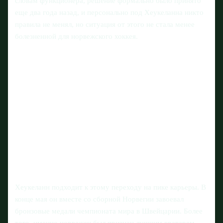
словам функционера, решение формально было принято
еще два года назад, и персонально под Хеукеланна никто
правила не менял, но ситуация от этого не стала менее
болезненной для норвежского хоккея.
Хеукеланн подходит к этому переходу на пике карьеры. В
конце мая он вместе со сборной Норвегии завоевал
бронзовые медали чемпионата мира в Швейцарии. Более
того, именно норвежец был признан лучшим вратарем