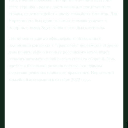
всего турнира - редкое достижение для представителя
страны, не относящейся к числу хоккейных гигантов. Для
Норвегии это был один из самых громких успехов в
истории, и вклад Хеукеланна в него был ключевым.
Тем не менее еще до официального объявления о
подписании контракта с "Трактором" норвежская сторона
дала понять: выбор в пользу российского клуба будет
означать автоматический разрыв связи со сборной. Речь
идет не о банальной ротации состава, а о прямом
следствии решения, принятого правлением Норвежской
хоккейной ассоциации в октябре 2022 года.