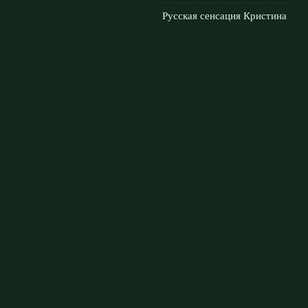
Русская сенсация Кристина
Лютова: кто она и за какую
страну будет играть
3
августа, 2026
Лала Крамаренко готовит
первый сингл: как прошел
мастер‑класс с Яной
Кудрявцевой
2 августа, 2026
© 2026 Мировой Гранд
Новости «Ливерпуля»