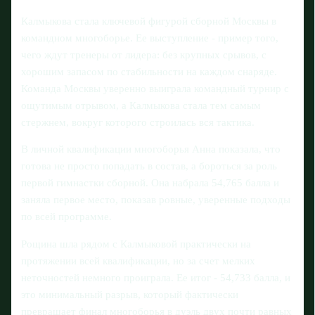
Калмыкова стала ключевой фигурой сборной Москвы в
командном многоборье. Ее выступление - пример того,
чего ждут тренеры от лидера: без крупных срывов, с
хорошим запасом по стабильности на каждом снаряде.
Команда Москвы уверенно выиграла командный турнир с
ощутимым отрывом, а Калмыкова стала тем самым
стержнем, вокруг которого строилась вся тактика.
В личной квалификации многоборья Анна показала, что
готова не просто попадать в состав, а бороться за роль
первой гимнастки сборной. Она набрала 54,765 балла и
заняла первое место, показав ровные, уверенные подходы
по всей программе.
Рощина шла рядом с Калмыковой практически на
протяжении всей квалификации, но за счет мелких
неточностей немного проиграла. Ее итог - 54,733 балла, и
это минимальный разрыв, который фактически
превращает финал многоборья в дуэль двух почти равных