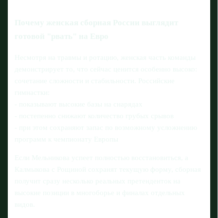
Почему женская сборная России выглядит
готовой "рвать" на Евро
Несмотря на травмы и ротацию, женская часть команды
демонстрирует то, что сейчас ценится особенно высоко:
сочетание сложности и стабильности. Российские
гимнастки:
- показывают высокие базы на снарядах
- постепенно снижают количество грубых срывов
- при этом сохраняют запас по возможному усложнению
программ к чемпионату Европы
Если Мельникова успеет полностью восстановиться, а
Калмыкова с Рощиной сохранят текущую форму, сборная
получит сразу несколько реальных претенденток на
высокие позиции в многоборье и финалах отдельных
видов.