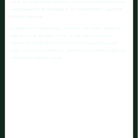
- есть ли полноценно готовые дублеры на ключевые виды
- выдерживают ли молодые и "вторые номера" давление
статуса лидеров
Калмыкова и Рощина уже доказали, что могут взять на
себя эту роль. Вопрос теперь в том, удастся ли им
перенести такую же уверенность на международный
старт, когда к спортивному давлению добавляется фактор
соперниц из других стран.