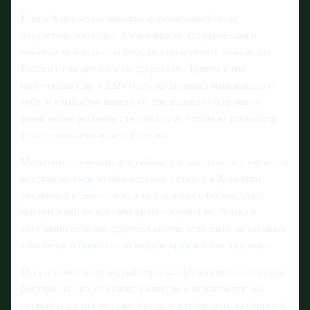
Главной новостью женских соревнований стало
отсутствие Ангелины Мельниковой. Олимпийская и
мировая чемпионка вынуждена пропустить чемпионат
России из‑за проблем со здоровьем. Травма ноги,
полученная еще в 2024 году, продолжает напоминать о
себе, и гимнастка вместе со специалистами приняла
взвешенное решение сделать паузу, чтобы не рисковать
участием в чемпионате Европы.
Мельникова заявила, что сейчас для нее важнее полностью
восстановиться, чтобы подойти к старту в Хорватии
уверенной в своем теле, а не бороться с болью. Опыт
выступлений на высшем уровне научил ее: только в
состоянии полного здоровья можно стабильно показывать
максимум и бороться за медали крупнейших турниров.
Отсутствие такого хедлайнера, как Мельникова, изменило
расклад сил, но не снизило интерес к чемпионату. На
первый план моментально вышли другие лидеры сборной.