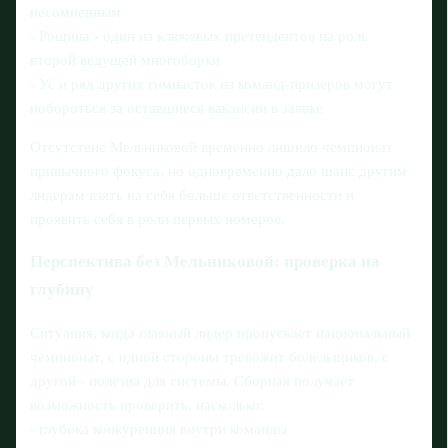
несомненным
- Рощина - один из ключевых претендентов на роль
второй ведущей многоборки
- Ус и ряд других гимнасток из команд-призеров могут
побороться за оставшиеся вакансии в заявке
Отсутствие Мельниковой временно лишило чемпионат
привычного фокуса, но одновременно дало шанс другим
лидерам взять на себя больше ответственности и
проявить себя в роли первых номеров.
Перспектива без Мельниковой: проверка на
глубину
Ситуация, когда главный лидер пропускает национальный
чемпионат, с одной стороны тревожит болельщиков, с
другой - полезна для системы. Сборная получает
возможность проверить, насколько:
- глубока конкуренция внутри команды