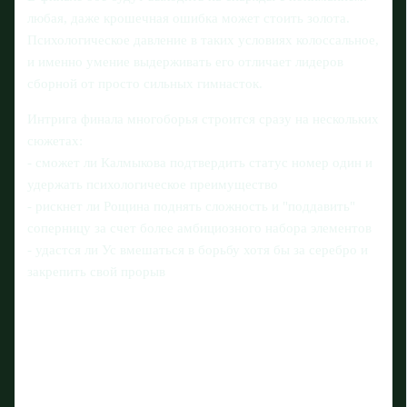
любая, даже крошечная ошибка может стоить золота.
Психологическое давление в таких условиях колоссальное,
и именно умение выдерживать его отличает лидеров
сборной от просто сильных гимнасток.
Интрига финала многоборья строится сразу на нескольких
сюжетах:
- сможет ли Калмыкова подтвердить статус номер один и
удержать психологическое преимущество
- рискнет ли Рощина поднять сложность и "поддавить"
соперницу за счет более амбициозного набора элементов
- удастся ли Ус вмешаться в борьбу хотя бы за серебро и
закрепить свой прорыв