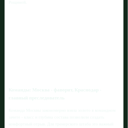
Рощиной.
Команды: Москва - фаворит, Краснодар -
главный преследователь
Команда Москвы закономерно взяла золото в командном
зачете - класс и глубина состава позволили создать
комфортный отрыв. Для тренерского штаба это важный