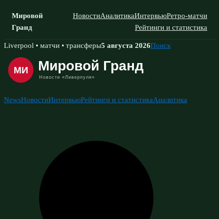
Мировой
Новости
Аналитика
Интервью
Ретро-матчи
Гранд
Рейтинги и статистика
Skip
Liverpool • матчи • трансферы
5 августа 2026
Поиск
to
content
News
Новости
Интервью
Рейтинги и статистика
Аналитика