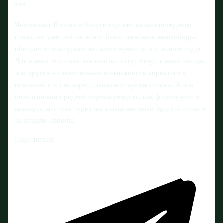
***
Чемпионат России в Калуге еще не сказал последнего
слова, но уже сейчас ясно: финал женского многоборья
обещает стать одним из самых ярких за последние годы.
Для одних это шанс закрепить статус безусловной звезды,
для других - единственная возможность ворваться в
основной состав перед главным стартом сезона. А для
болельщиков - редкий случай увидеть, как формируется
команда, которая через несколько месяцев будет бороться
за медали Европы.
Поделиться