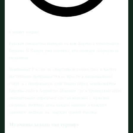
6 минут чтения
Русские гимнастки выходят на пик формы к чемпионату
Европы. В Калуге уже понятно, кто поведет сборную за
медалями
Чемпионат России по спортивной гимнастике в Калуге
постепенно превращается не просто в национальный
старт, а в генеральную репетицию перед чемпионатом
Европы‑2026 в Хорватии. Именно здесь тренерский штаб
окончательно определит состав женской и мужской
сборных, поэтому цена каждой ошибки и каждого
удачного подхода на снаряды крайне высока.
Мужчины задали тон турниру