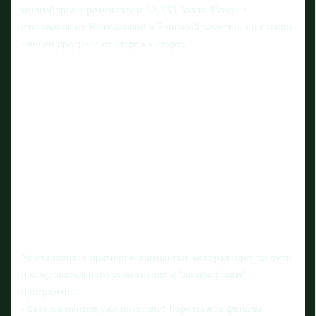
многоборья с результатом 52,333 балла. Пока ее
отставание от Калмыковой и Рощиной заметно, но главное
- виден прогресс от старта к старту.
Ус становится примером гимнастки, которая идет по пути
последовательного усложнения и "дошлифовки"
программы:
- база элементов уже позволяет бороться за финалы