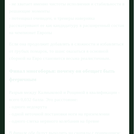
- не хватает именно чистоты исполнения и стабильности в
решающие моменты
- потенциал очевиден, и тренеры наверняка
рассматривают ее как кандидатуру в расширенный состав
на чемпионат Европы
Если она продолжит добавлять в сложности и избавляться
от грубых помарок, то шанс оказаться в основной
сборной на Евро становится весьма реалистичным.
Финал многоборья: почему он обещает быть
фееричным
Разрыв между Калмыковой и Рощиной в квалификации -
всего 0,032 балла. Это расстояние:
- одного недокрута
- одной неточной постановки ноги на приземлении
- одного слегка нервного колебания на бревне
В финале обе будут выходить на снаряды с пониманием: