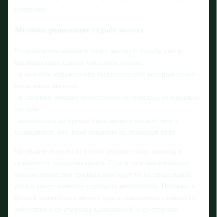
соперниц.
Мелочи, решающие судьбу золота
Рощина могла навязать более жесткую борьбу уже в
квалификации, однако сказались детали:
- в вольных упражнениях был недоворот, который стоил
нескольких десятых
- в опорном прыжке приземление получилось не идеально
чистым
- комбинация на бревне была менее сложной, чем у
Калмыковой, что тоже повлияло на итоговый балл
На уровне борьбы за золото именно такие нюансы и
становятся определяющими. При этом в квалификации
многие гимнастки традиционно идут не на предельный
риск и могут немного упрощать композиции. Поэтому в
финале многоборья можно ждать повышения сложности
элементов и со стороны Калмыковой, и со стороны