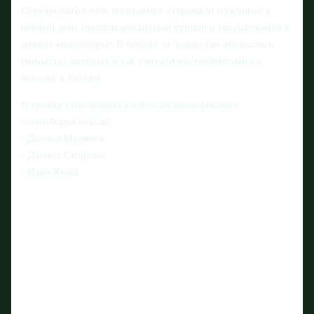
Соревновательную программу открывали мужчины: в
первый день прошли командный турнир и квалификация в
личное многоборье. В борьбу за лидерство вмешались
гимнасты, которых и так считали претендентами на
поездку в Европу.
В тройку сильнейших по итогам квалификации
многоборья вошли:
- Даниел Маринов
- Даниил Смирнов
- Иван Куляк