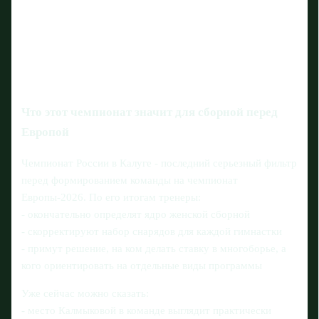
Что этот чемпионат значит для сборной перед
Европой
Чемпионат России в Калуге - последний серьезный фильтр
перед формированием команды на чемпионат
Европы‑2026. По его итогам тренеры:
- окончательно определят ядро женской сборной
- скорректируют набор снарядов для каждой гимнастки
- примут решение, на ком делать ставку в многоборье, а
кого ориентировать на отдельные виды программы
Уже сейчас можно сказать:
- место Калмыковой в команде выглядит практически