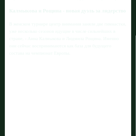
Калмыкова и Рощина - новая дуэль за лидерство
В женском турнире центр внимания заняли две гимнастки,
уже несколько сезонов идущие в числе сильнейших в
стране, - Анна Калмыкова и Людмила Рощина. Именно
они сейчас воспринимаются как база для будущего
состава на чемпионат Европы.