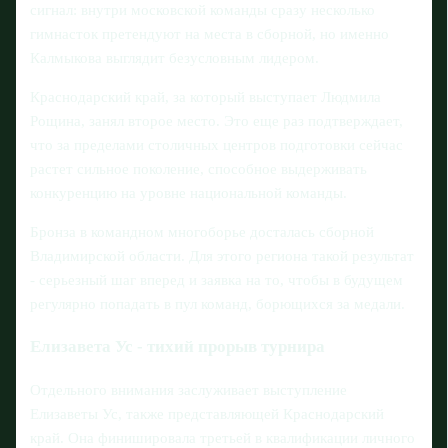
сигнал: внутри московской команды сразу несколько
гимнасток претендуют на места в сборной, но именно
Калмыкова выглядит безусловным лидером.
Краснодарский край, за который выступает Людмила
Рощина, занял второе место. Это еще раз подтверждает,
что за пределами столичных центров подготовки сейчас
растет сильное поколение, способное выдерживать
конкуренцию на уровне национальной команды.
Бронза в командном многоборье досталась сборной
Владимирской области. Для этого региона такой результат
- серьезный шаг вперед и заявка на то, чтобы в будущем
регулярно попадать в пул команд, борющихся за медали.
Елизавета Ус - тихий прорыв турнира
Отдельного внимания заслуживает выступление
Елизаветы Ус, также представляющей Краснодарский
край. Она финишировала третьей в квалификации личного