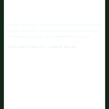
Именно эта тройка создала фундамент интриги в мужском
финале многоборья, но настоящий эмоциональный накал
болельщики получили уже в женской части турнира.
Женский турнир без главной звезды