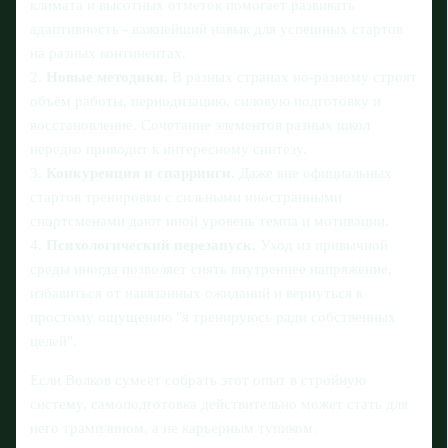
климата и высотных отметок помогает развивать
адаптивность - важнейший навык для успешных стартов
на разных континентах.
2.
Новые методики.
В разных странах по-разному строят
объём работы, периодизацию, силовую подготовку и
восстановление. Сочетание элементов разных школ
нередко приводит к интересному синтезу.
3.
Конкуренция и спарринги.
Даже вне официальных
стартов тренировки с сильными иностранными
спортсменами дают иной уровень темпа и мотивации.
4.
Психологический перезапуск.
Уход из привычной
среды иногда позволяет снять внутреннее напряжение,
избавиться от навязанных ожиданий и вернуться к
простому ощущению "я тренируюсь ради собственных
целей".
Если Волков сумеет собрать этот опыт в стройную
систему, самоподготовка действительно может стать для
него трамплином, а не карьерным тупиком.