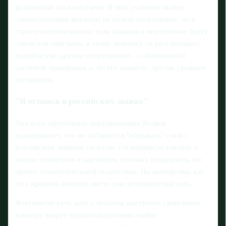
фактически захлопнутыми. В этих условиях выбор
самоподготовки выглядит не только спортивным, но и
стратегическим шагом: если санкции в перспективе будут
сняты или смягчены, к этому моменту он рассчитывает
подойти уже другим спортсменом - с обновлённой
системой тренировок и, по его замыслу, другим уровнем
готовности.
"Я остаюсь в российских лыжах"
При всех зарубежных передвижениях Волков
подчёркивает, что не собирается "обрывать" связь с
российским лыжным спортом. Он напрямую говорит о
поиске спонсоров и партнёров, готовых поддержать его
проект самостоятельной подготовки. На экипировке, как
он с иронией заметил, место для логотипов ещё есть.
Фактически речь идёт о попытке выстроить свою мини-
команду вокруг одного спортсмена: найти