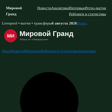
Мировой
Новости
Аналитика
Интервью
Ретро-матчи
Гранд
Рейтинги и статистика
Skip
Liverpool • матчи • трансферы
6 августа 2026
Поиск
to
content
News
Новости
Интервью
Рейтинги и статистика
Аналитика