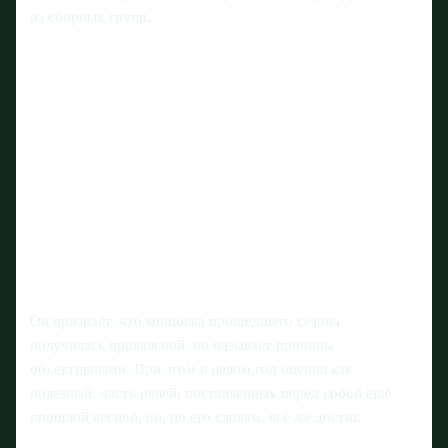
из сборных групп.
Он признаёт, что концовка прошедшего сезона
получилась провальной, но называет причины
объективными. При этом в целом год оценил как
полезный: часть целей, поставленных перед собой ещё
прошлой весной, он, по его словам, всё же достиг.