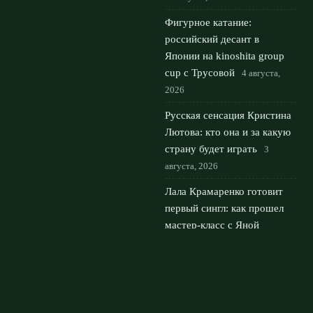
Фигурное катание:
российский десант в
Японии на kinoshita group
cup с Трусовой
4 августа,
2026
Русская сенсация Кристина
Лютова: кто она и за какую
страну будет играть
3
августа, 2026
Лала Крамаренко готовит
первый сингл: как прошел
мастер‑класс с Яной
Кудрявцевой
2 августа, 2026
© 2026 Мировой Гранд
Новости «Ливерпуля»