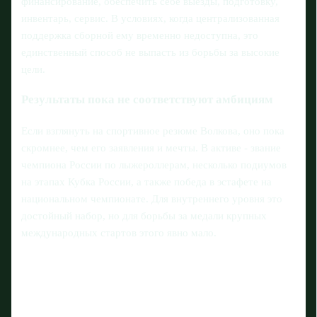
финансирование, обеспечить себе выезды, подготовку,
инвентарь, сервис. В условиях, когда централизованная
поддержка сборной ему временно недоступна, это
единственный способ не выпасть из борьбы за высокие
цели.
Результаты пока не соответствуют амбициям
Если взглянуть на спортивное резюме Волкова, оно пока
скромнее, чем его заявления и мечты. В активе - звание
чемпиона России по лыжероллерам, несколько подиумов
на этапах Кубка России, а также победа в эстафете на
национальном чемпионате. Для внутреннего уровня это
достойный набор, но для борьбы за медали крупных
международных стартов этого явно мало.