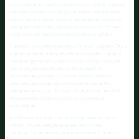
всегда воспринималась неоднозначно. С одной стороны,
спортсмен получает свободу: он может сам выбирать
высоту, места сборов, объём и интенсивность работы,
тренироваться с теми, кто ему интересен, а не только с
теми, с кем его свели административные решения.
С другой - он теряет привычный "зонтик" сборной. Это и
финансирование, и медобеспечение, и сервис-линия, и
спарринг-партнёры высокого уровня, которые каждый
день подталкивают вперёд. Плюс появляется
дополнительная нагрузка: нужно самому думать о
логистике, календаре, восстановлении, медицине,
планировании сезона. Не каждый спортсмен способен
одновременно быть и атлетом, и собственным
менеджером.
Для Волкова эта модель особенно рискованна ещё и
потому, что его международный статус пока
неопределён. Он вынужден тренироваться "в долг", не