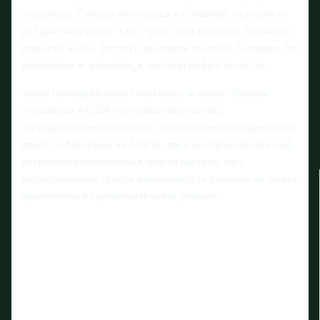
за границу. Сначала он оказался в Словении, куда уже не
раз приезжал ранее. Там у него, судя по всему, налажены
контакты и есть доступ к знакомым трассам, условиям для
тренировок и, вероятно, к местной инфраструктуре.
Затем география резко сместилась за океан. Лыжник
отправился в США, где совместил отпуск с
тренировочным процессом. Особое внимание привлёк его
приезд в Анкоридж на Аляске, где в разгар весны всё ещё
сохраняется полноценная зимняя картина: снег,
подготовленные трассы и возможность работать на лыжах
практически в соревновательном режиме.