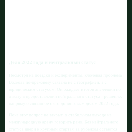
Дело 2022 года и нейтральный статус
Несмотря на поездки и эксперименты, ключевая проблема
Волкова по-прежнему связана не с географией, а с
юридическим статусом. Он ожидает итогов апелляции по
отказу в предоставлении нейтрального статуса - решение,
напрямую связанное с его допинговым делом 2022 года.
Пока этот вопрос не закрыт, о стабильном выходе на
международную арену говорить рано. Без нейтрального
статуса двери к крупным стартам за рубежом остаются