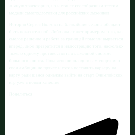
личную траекторию, но и станет своеобразным тестом
модели самоподготовки для российских лыжников.
История Сергея Волкова на ближайшие сезоны обещает
быть показательной. Либо она станет примером того, как
смелое решение и работа за границей помогли вырваться
вперёд, либо превратится в иллюстрацию того, насколько
тяжело одному противостоять отлаженной системе
большого спорта. Пока ясно лишь одно: сам спортсмен
свои амбиции не прячет и готов поставить карьеру на
карту ради шанса однажды выйти на старт Олимпийских
игр уже в новом качестве.
Поделиться