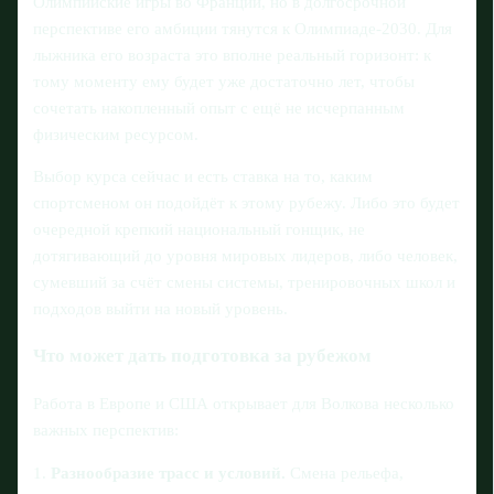
Олимпийские игры во Франции, но в долгосрочной
перспективе его амбиции тянутся к Олимпиаде-2030. Для
лыжника его возраста это вполне реальный горизонт: к
тому моменту ему будет уже достаточно лет, чтобы
сочетать накопленный опыт с ещё не исчерпанным
физическим ресурсом.
Выбор курса сейчас и есть ставка на то, каким
спортсменом он подойдёт к этому рубежу. Либо это будет
очередной крепкий национальный гонщик, не
дотягивающий до уровня мировых лидеров, либо человек,
сумевший за счёт смены системы, тренировочных школ и
подходов выйти на новый уровень.
Что может дать подготовка за рубежом
Работа в Европе и США открывает для Волкова несколько
важных перспектив:
1.
Разнообразие трасс и условий.
Смена рельефа,