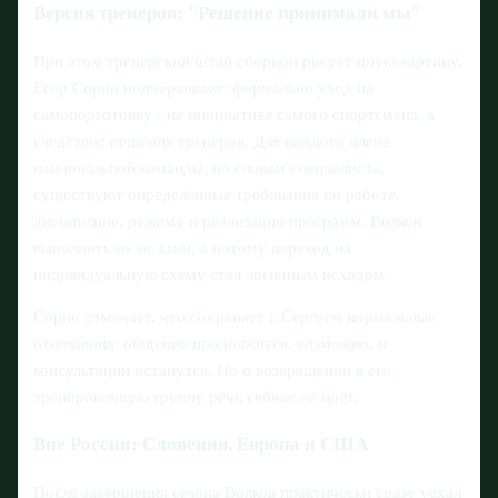
Версия тренеров: "Решение принимали мы"
При этом тренерский штаб сборной рисует иную картину.
Егор Сорин подчёркивает: формально уход на
самоподготовку - не инициатива самого спортсмена, а
следствие решения тренеров. Для каждого члена
национальной команды, по словам специалиста,
существуют определённые требования по работе,
дисциплине, режиму и реализации программ. Волков
выполнить их не смог, а потому переход на
индивидуальную схему стал логичным исходом.
Сорин отмечает, что сохраняет с Сергеем нормальные
отношения: общение продолжится, возможно, и
консультации останутся. Но о возвращении в его
тренировочную группу речь сейчас не идёт.
Вне России: Словения, Европа и США
После завершения сезона Волков практически сразу уехал