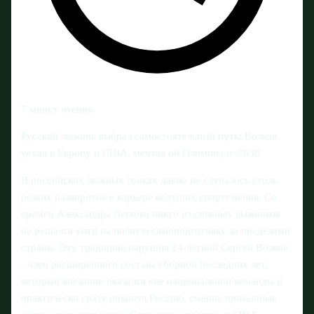
7 минут чтения
Русский лыжник выбрал самостоятельный путь: Волков
уехал в Европу и США, мечтая об Олимпиаде-2030
В российских лыжных гонках давно не случалось столь
резких разворотов в карьере ведущих спортсменов. Со
времён Александра Легкова никто из сильных лыжников
не решался уйти на полную самоподготовку за пределами
страны. Эту традицию нарушил 24-летний Сергей Волков
- член расширенного состава сборной последних лет,
который внезапно оказался вне национальной команды и
практически сразу покинул Россию, сменив привычные