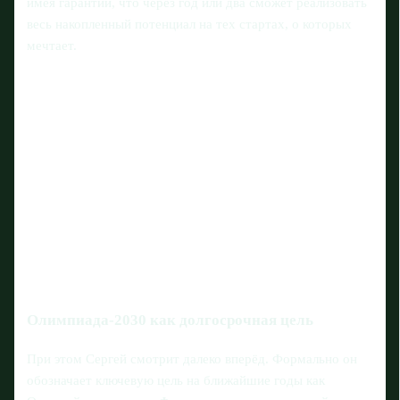
имея гарантии, что через год или два сможет реализовать
весь накопленный потенциал на тех стартах, о которых
мечтает.
Олимпиада-2030 как долгосрочная цель
При этом Сергей смотрит далеко вперёд. Формально он
обозначает ключевую цель на ближайшие годы как