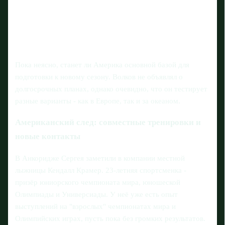
Пока неясно, станет ли Америка основной базой для
подготовки к новому сезону. Волков не объявлял о
долгосрочных планах, однако очевидно, что он тестирует
разные варианты - как в Европе, так и за океаном.
Американский след: совместные тренировки и
новые контакты
В Анкоридже Сергея заметили в компании местной
лыжницы Кендалл Крамер. 23-летняя спортсменка -
призёр юниорского чемпионата мира, юношеской
Олимпиады и Универсиады. У неё уже есть опыт
выступлений на "взрослых" чемпионатах мира и
Олимпийских играх, пусть пока без громких результатов.