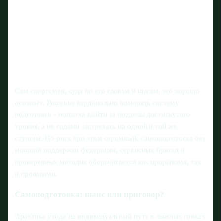
Сам спортсмен, судя по его словам и шагам, это хорошо
осознаёт. Решение кардинально поменять систему
подготовки - попытка выйти за пределы достигнутого
уровня, а не годами застревать на одной и той же
ступени. Но риск при этом огромный: самоподготовка без
мощной поддержки федерации, сервисных бригад и
проверенных методик оборачивается как прорывами, так
и провалами.
Самоподготовка: шанс или приговор?
Практика ухода на индивидуальный путь в лыжных гонках