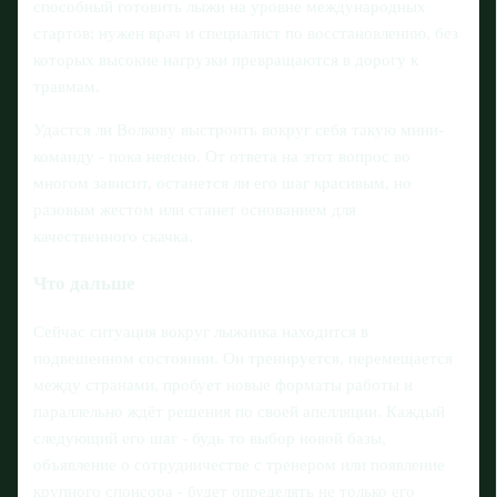
способный готовить лыжи на уровне международных
стартов; нужен врач и специалист по восстановлению, без
которых высокие нагрузки превращаются в дорогу к
травмам.
Удастся ли Волкову выстроить вокруг себя такую мини-
команду - пока неясно. От ответа на этот вопрос во
многом зависит, останется ли его шаг красивым, но
разовым жестом или станет основанием для
качественного скачка.
Что дальше
Сейчас ситуация вокруг лыжника находится в
подвешенном состоянии. Он тренируется, перемещается
между странами, пробует новые форматы работы и
параллельно ждёт решения по своей апелляции. Каждый
следующий его шаг - будь то выбор новой базы,
объявление о сотрудничестве с тренером или появление
крупного спонсора - будет определять не только его