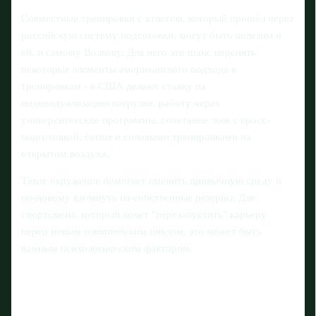
Совместные тренировки с атлетом, который прошёл через
российскую систему подготовки, могут быть полезны и
ей, и самому Волкову. Для него это шанс перенять
некоторые элементы американского подхода к
тренировкам - в США делают ставку на
индивидуализацию нагрузки, работу через
университетские программы, сочетание лыж с кросс-
подготовкой, бегом и силовыми тренировками на
открытом воздухе.
Такое окружение помогает сменить привычную среду и
по-новому взглянуть на собственные резервы. Для
спортсмена, который хочет "перезапустить" карьеру
перед новым олимпийским циклом, это может быть
важным психологическим фактором.