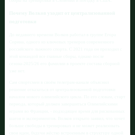
сборы на тренировки в Словении и поездку в США.
Почему Волков уходит от централизованной
подготовки
До недавнего времени Волков работал в группе Егора
Сорина, одного из ключевых тренеров современного
российского лыжного спорта. С 2021 года он проходил с
этой командой все главные сборы, однако после
сезона-2025/26 его фамилии в проекте состава сборной
уже нет.
Сам спортсмен в своём телеграм-канале объяснил
решение отказаться от централизованной подготовки
началом нового олимпийского цикла. По его словам, старт
периода, который должен завершиться Олимпийскими
играми во Франции, - подходящее время для рискованных
шагов и экспериментов. Волков открыто заявил, что хочет
больше свободы в тренировках и не может реализовать
свои идеи, будучи жёстко встроенным в структуру одной