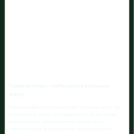
Главный вопрос - стабильность и команда
вокруг
Ключевым фактором успеха станет не только место, где
он катается на лыжах, но и люди вокруг. Нужен тренер
или консультант, который возьмёт на себя часть
ответственности за планирование; нужен сервисмен,