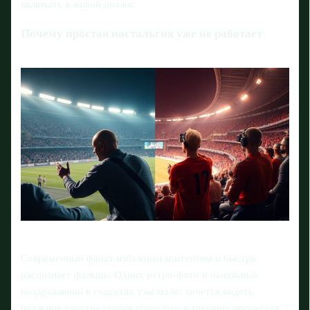
включать в живой диалог.
Почему простая ностальгия уже не работает
Современный фанат избалован контентом и быстро
распознает фальшь. Одних ретро‑фото и банальных
поздравлений в соцсетях уже мало: хочется видеть
реальное участие героев прошлого в текущих процессах.