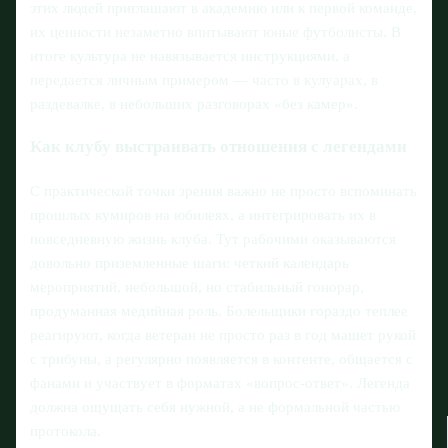
этих людей приглашают в академию или к первой команде,
их ценности незаметно впитывают юные футболисты. В
итоге культура не навязывается инструкциями, а
передается личным примером — часто в кулуарах, в
раздевалке, в небольших разговорах «без камер».
Как клубу выстраивать отношения с легендами
С практической точки зрения важно не просто вспоминать
прошлых кумиров на юбилеях, а интегрировать их в
повседневную жизнь клуба. Тут рабочими оказываются
довольно приземленные шаги: четкий календарь
мероприятий, небольшой, но стабильный гонорар,
продуманная медийная роль. Болельщики гораздо теплее
реагируют, когда ветеран не просто раз в год машет рукой
с трибуны, а регулярно появляется в контенте, общается с
фанами и участвует в форматах «вопрос‑ответ». Легенда
должна ощущать себя нужной, а не формальной частью
протокола.