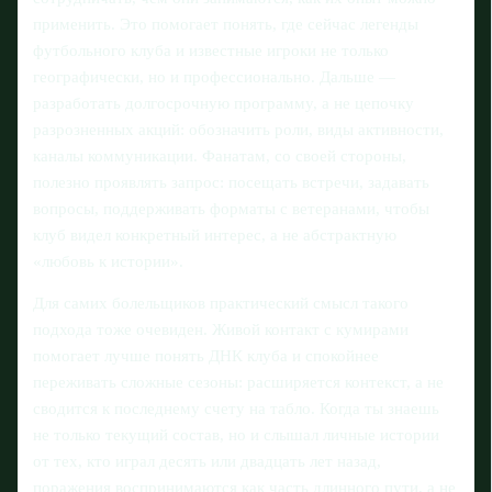
применить. Это помогает понять, где сейчас легенды
футбольного клуба и известные игроки не только
географически, но и профессионально. Дальше —
разработать долгосрочную программу, а не цепочку
разрозненных акций: обозначить роли, виды активности,
каналы коммуникации. Фанатам, со своей стороны,
полезно проявлять запрос: посещать встречи, задавать
вопросы, поддерживать форматы с ветеранами, чтобы
клуб видел конкретный интерес, а не абстрактную
«любовь к истории».
Для самих болельщиков практический смысл такого
подхода тоже очевиден. Живой контакт с кумирами
помогает лучше понять ДНК клуба и спокойнее
переживать сложные сезоны: расширяется контекст, а не
сводится к последнему счету на табло. Когда ты знаешь
не только текущий состав, но и слышал личные истории
от тех, кто играл десять или двадцать лет назад,
поражения воспринимаются как часть длинного пути, а не