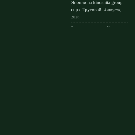
Японии на kinoshita group
cup с Трусовой
4 августа,
2026
Русская сенсация Кристина
Лютова: кто она и за какую
страну будет играть
3
августа, 2026
© 2026 Мировой Гранд
Новости «Ливерпуля»
News
Аналитика
Интервью
Новости