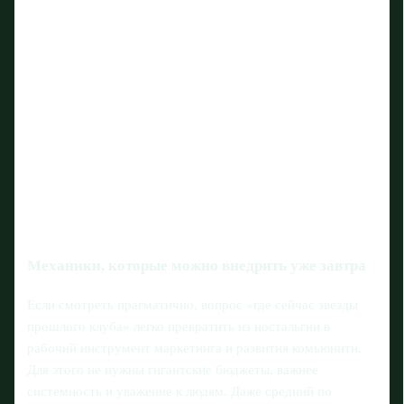
Механики, которые можно внедрить уже завтра
Если смотреть прагматично, вопрос «где сейчас звезды
прошлого клуба» легко превратить из ностальгии в
рабочий инструмент маркетинга и развития комьюнити.
Для этого не нужны гигантские бюджеты, важнее
системность и уважение к людям. Даже средний по