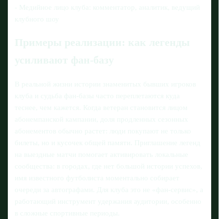
- Медийное лицо клуба: комментатор, аналитик, ведущий
клубного шоу
Примеры реализации: как легенды
усиливают фан-базу
В реальной жизни истории знаменитых бывших игроков
клуба и судьба фан-базы часто переплетаются куда
теснее, чем кажется. Когда ветеран становится лицом
абонемпанской кампании, доля продленных сезонных
абонементов обычно растет: люди покупают не только
билеты, но и кусочек общей памяти. Приглашение легенд
на выездные матчи помогает активировать локальные
сообщества: в городах, где нет большой истории успехов,
имя известного футболиста моментально собирает
очереди за автографами. Для клуба это не «фан-сервис», а
работающий инструмент удержания аудитории, особенно
в сложные спортивные периоды.