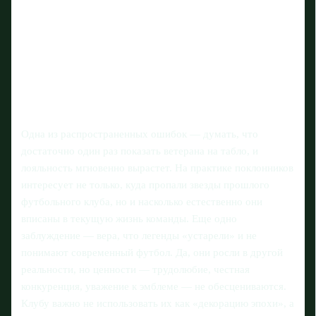
Одна из распространенных ошибок — думать, что
достаточно один раз показать ветерана на табло, и
лояльность мгновенно вырастет. На практике поклонников
интересует не только, куда пропали звезды прошлого
футбольного клуба, но и насколько естественно они
вписаны в текущую жизнь команды. Еще одно
заблуждение — вера, что легенды «устарели» и не
понимают современный футбол. Да, они росли в другой
реальности, но ценности — трудолюбие, честная
конкуренция, уважение к эмблеме — не обесцениваются.
Клубу важно не использовать их как «декорацию эпохи», а