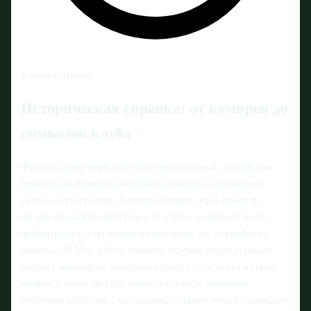
5 минут чтения
Историческая справка: от кумиров до
символов клуба
Футбол давно перестал быть просто игрой: для многих
фанатов он похож на семейную хронику, где каждый
сезон — новая глава. Поэтому вопрос, куда пропали
звезды прошлого футбольного клуба, возникает не из
любопытства, а из желания сохранить эту «семейную
память». В 70‑х и 80‑х бывших игроков редко держали
рядом с командой: завершил карьеру — и исчез из поля
зрения. Сейчас подход меняется: клубы начинают
системно работать с наследием, создают музеи, проводит