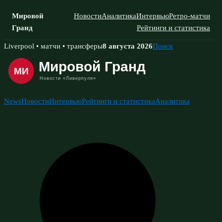
Мировой
Новости
Аналитика
Интервью
Ретро-матчи
Гранд
Рейтинги и статистика
Skip
Liverpool • матчи • трансферы
8 августа 2026
Поиск
to
content
News
Новости
Интервью
Рейтинги и статистика
Аналитика