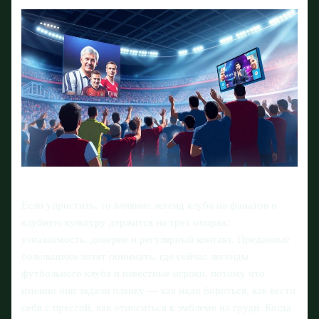
Если упростить, то влияние легенд клуба на фанатов и
клубную культуру держится на трех опорах:
узнаваемость, доверие и регулярный контакт. Преданные
болельщики хотят понимать, где сейчас легенды
футбольного клуба и известные игроки, потому что
именно они задали планку — как надо бороться, как вести
себя с прессой, как относиться к эмблеме на груди. Когда