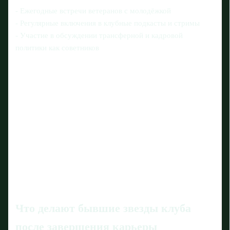
- Ежегодные встречи ветеранов с молодёжкой
- Регулярные включения в клубные подкасты и стримы
- Участие в обсуждении трансферной и кадровой
политики как советников
Что делают бывшие звезды клуба
после завершения карьеры