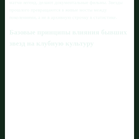
матчи легенд, делают документальные фильмы. Звезды
прошлого превращаются в живые мосты между
поколениями, а не в архивную строчку в статистике.
Базовые принципы влияния бывших
звезд на клубную культуру