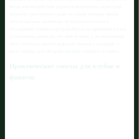
Когда взаимодействие строится формально, аудитория
перестает реагировать даже на самые громкие имена.
Зато искреннее включение ветеранского голоса в
обсуждение тактики или трансферов воспринимается как
добавленная ценность: это живой опыт, а не выученный
текст. Поэтому просто вывесить баннер с легендой —
мало, нужно дать ей право активно говорить и влиять.
Практические советы для клубов и
фанатов