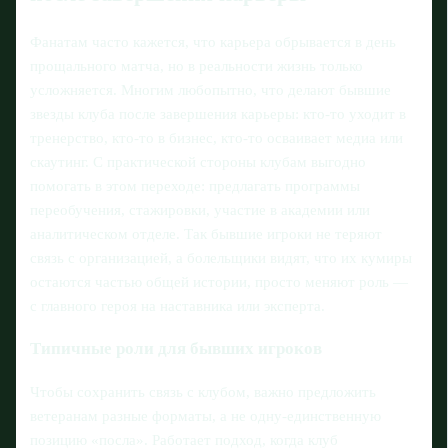
Фанатам часто кажется, что карьера обрывается в день
прощального матча, но в реальности жизнь только
усложняется. Многим любопытно, что делают бывшие
звезды клуба после завершения карьеры: кто‑то уходит в
тренерство, кто‑то в бизнес, кто‑то осваивает медиа или
скаутинг. С практической стороны клубам выгодно
помогать в этом переходе: предлагать программы
переобучения, стажировки, участие в академии или
аналитическом отделе. Так бывшие игроки не теряют
связь с организацией, а болельщики видят, что их кумиры
остаются частью общей истории, просто меняют роль —
с главного героя на наставника или эксперта.
Типичные роли для бывших игроков
Чтобы сохранить связь с клубом, важно предложить
ветеранам разные форматы, а не одну‑единственную
позицию «посла». Работает подход, когда клуб