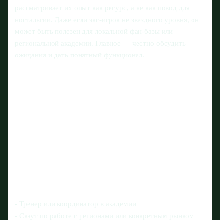
рассматривает их опыт как ресурс, а не как повод для
ностальгии. Даже если экс‑игрок не звездного уровня, он
может быть полезен для локальной фан-базы или
региональной академии. Главное — честно обсудить
ожидания и дать понятный функционал.
- Тренер или координатор в академии
- Скаут по работе с регионами или конкретным рынком