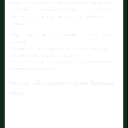
ресурсам клуб может построить понятную программу
взаимодействия с ветеранами, если разложит задачи по
шагам и перестанет ограничиваться одноразовыми
акциями.
- Серия коротких видео «Где вы сейчас?» с бывшими
игроками
- Совместные благотворительные матчи с участием
ветеранов и действующего состава
- Закрытые встречи легенд с владельцами абонементов и
активными фан-клубами
Частые заблуждения о роли бывших
звезд