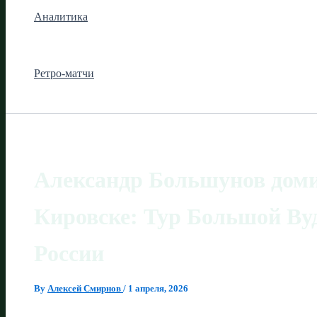
Аналитика
Ретро-матчи
Александр Большунов доми
Кировске: Тур Большой Ву
России
By
Алексей Смирнов
/
1 апреля, 2026