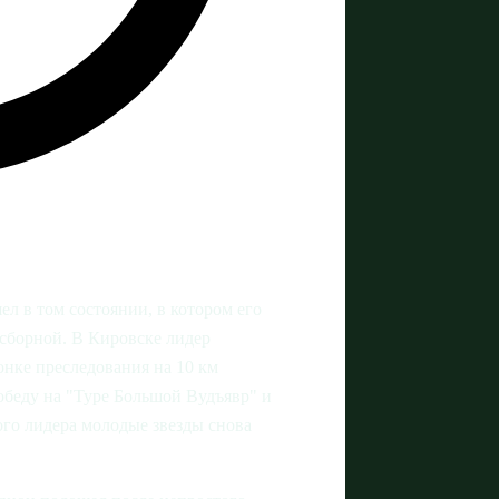
л в том состоянии, в котором его
 сборной. В Кировске лидер
онке преследования на 10 км
обеду на "Туре Большой Вудъявр" и
го лидера молодые звезды снова