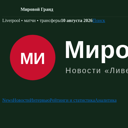
Мировой Гранд
Skip
Liverpool • матчи • трансферы
10 августа 2026
Поиск
to
content
News
Новости
Интервью
Рейтинги и статистика
Аналитика