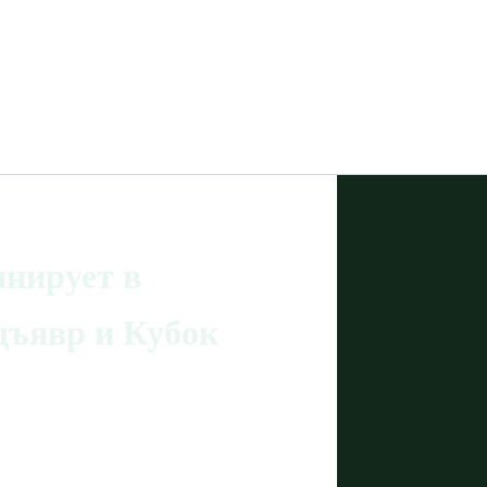
нирует в
дъявр и Кубок