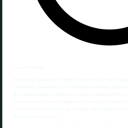
7 минут чтения
Александр Большунов к финалу нынешнего сезона подоше
соперники привыкли видеть только на ключевых стартах
российской команды буквально переехал конкурентов в г
классическим стилем и оформил уже четвертую подряд п
этапах финала Кубка России. На фоне такой мощи опытно
выглядели статистами.