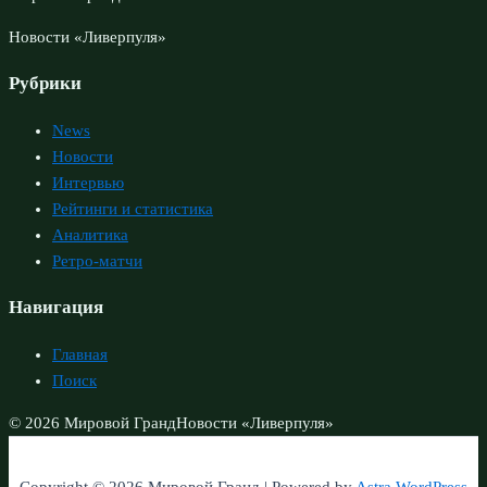
Новости «Ливерпуля»
Рубрики
News
Новости
Интервью
Рейтинги и статистика
Аналитика
Ретро-матчи
Навигация
Главная
Поиск
© 2026 Мировой Гранд
Новости «Ливерпуля»