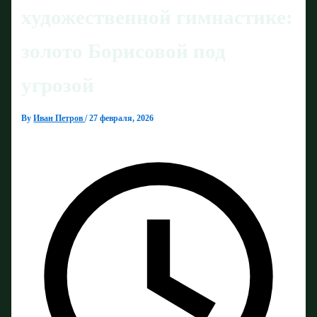
художественной гимнастике:
золото Борисовой под
угрозой
By
Иван Петров
/
27 февраля, 2026