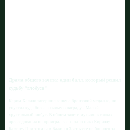
Драма общего зачета: один балл, который решил
судьбу "глобуса"
Карим Халили завершил гонку с бронзовой медалью, но
упустил куда более значимую награду - Малый
хрустальный глобус. В общем зачете мужчин в гонках
преследования он проиграл всего одно очко Кириллу
Бажину. При этом сам Бажин в Златоусте не боролся за