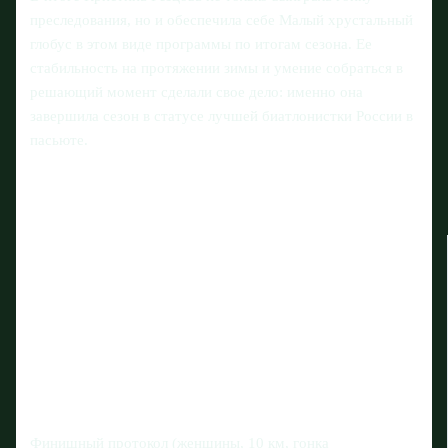
преследования, но и обеспечила себе Малый хрустальный
глобус в этом виде программы по итогам сезона. Ее
стабильность на протяжении зимы и умение собраться в
решающий момент сделали свое дело: именно она
завершила сезон в статусе лучшей биатлонистки России в
пасьюте.
Финишный протокол (женщины, 10 км, гонка