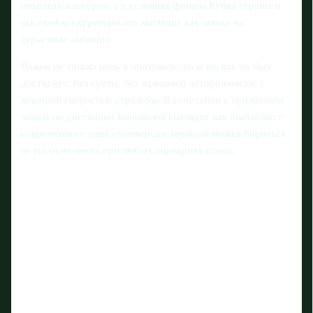
опытных мастеров, а в условиях финала Кубка страны и
высокой конкуренции это выглядит как заявка на
серьезные амбиции.
Важен не только ноль в протоколе, но и то, как он был
достигнут: без суеты, без излишней осторожности, с
хорошей скоростью стрельбы. В сочетании с приличным
ходом по дистанции Коновалов выглядит как биатлонист
современного типа - универсал, который может бороться
за высокие места при любых сценариях гонки.