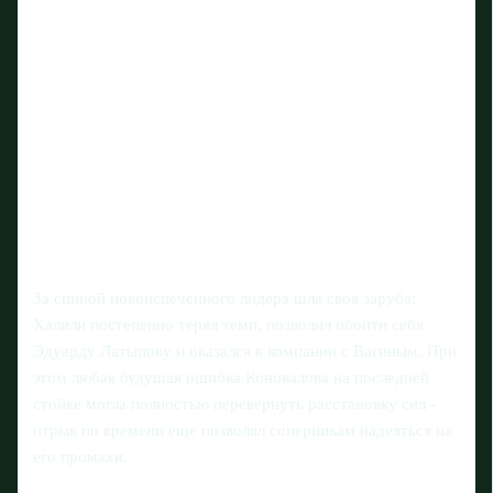
За спиной новоиспеченного лидера шла своя заруба:
Халили постепенно терял темп, позволил обойти себя
Эдуарду Латыпову и оказался в компании с Вагиным. При
этом любая будущая ошибка Коновалова на последней
стойке могла полностью перевернуть расстановку сил -
отрыв по времени еще позволял соперникам надеяться на
его промахи.