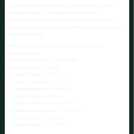
уверенный и зрелый биатлон, не свойственный для его
молодого возраста. Безошибочная стрельба и
конкурентный ход позволили ему не только выиграть
отдельный старт, но и громко заявить о себе как о новом
лидере поколения.
Финишный протокол (мужчины, 12,5 км, гонка
преследования):
1. Савелий Коновалов - 35.12,1 (0)
2. Иван Колотов - +8,9 (0)
3. Карим Халили - +36,7 (2)
4. Эдуард Латыпов - +40,5 (3)
5. Дмитрий Евменов - +40,6 (3)
6. Алексей Вагин - +49,1 (4)
7. Александр Корнев - +1.01,6 (4)
8. Ильназ Мухамедзянов - +1.08,5 (3)
9. Даниил Усов - +1.13,2 (4)
10. Кирилл Бажин - +1.33,0 (3)