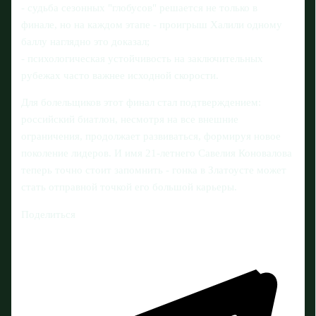
- судьба сезонных "глобусов" решается не только в
финале, но на каждом этапе - проигрыш Халили одному
баллу наглядно это доказал;
- психологическая устойчивость на заключительных
рубежах часто важнее исходной скорости.
Для болельщиков этот финал стал подтверждением:
российский биатлон, несмотря на все внешние
ограничения, продолжает развиваться, формируя новое
поколение лидеров. И имя 21‑летнего Савелия Коновалова
теперь точно стоит запомнить - гонка в Златоусте может
стать отправной точкой его большой карьеры.
Поделиться