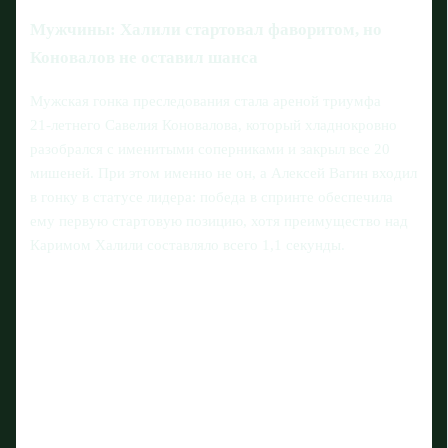
Мужчины: Халили стартовал фаворитом, но
Коновалов не оставил шанса
Мужская гонка преследования стала ареной триумфа
21‑летнего Савелия Коновалова, который хладнокровно
разобрался с именитыми соперниками и закрыл все 20
мишеней. При этом именно не он, а Алексей Вагин входил
в гонку в статусе лидера: победа в спринте обеспечила
ему первую стартовую позицию, хотя преимущество над
Каримом Халили составляло всего 1,1 секунды.