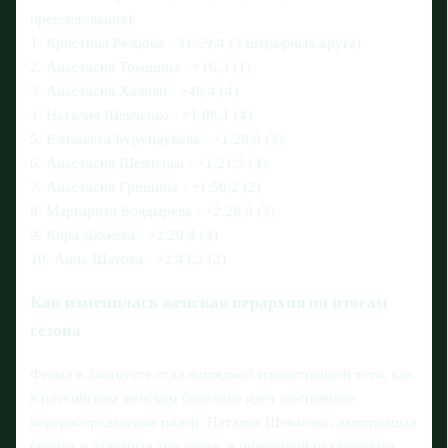
преследования):
1. Кристина Резцова - 31.59,4 (3 штрафных круга)
2. Анастасия Томшина - +16,3 (1)
3. Анастасия Халили - +48,4 (4)
4. Наталия Шевченко - +1.08,1 (4)
5. Елизавета Бурундукова - +1.20,9 (3)
6. Анастасия Шевченко - +1.21,5 (4)
7. Анастасия Гришина - +1.50,2 (2)
8. Маргарита Болдырева - +2.28,8 (3)
9. Кира Дюжева - +2.29,4 (4)
10. Анна Шатова - +2.43,2 (2)
Как изменилась женская иерархия по итогам
сезона
Финал в Златоусте стал наглядной иллюстрацией того, как
в российском женском биатлоне идет постоянное
перераспределение ролей. Наталия Шевченко, выигравшая
спринт и задавшая тон гонке, в очередной раз показала