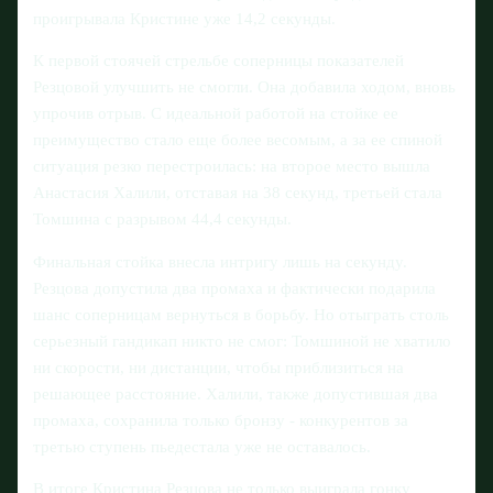
проигрывала Кристине уже 14,2 секунды.
К первой стоячей стрельбе соперницы показателей
Резцовой улучшить не смогли. Она добавила ходом, вновь
упрочив отрыв. С идеальной работой на стойке ее
преимущество стало еще более весомым, а за ее спиной
ситуация резко перестроилась: на второе место вышла
Анастасия Халили, отставая на 38 секунд, третьей стала
Томшина с разрывом 44,4 секунды.
Финальная стойка внесла интригу лишь на секунду.
Резцова допустила два промаха и фактически подарила
шанс соперницам вернуться в борьбу. Но отыграть столь
серьезный гандикап никто не смог: Томшиной не хватило
ни скорости, ни дистанции, чтобы приблизиться на
решающее расстояние. Халили, также допустившая два
промаха, сохранила только бронзу - конкурентов за
третью ступень пьедестала уже не оставалось.
В итоге Кристина Резцова не только выиграла гонку