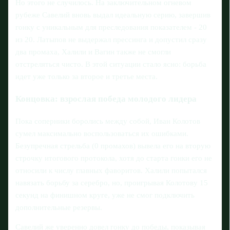
Но этого не случилось. На заключительном огневом
рубеже Савелий вновь выдал идеальную серию, завершив
гонку с уникальным для преследования показателем - 20
из 20. Латыпов не выдержал прессинга и допустил сразу
два промаха, Халили и Вагин также не смогли
отстреляться чисто. В этой ситуации стало ясно: борьба
идет уже только за второе и третье места.
Концовка: взрослая победа молодого лидера
Пока соперники боролись между собой, Иван Колотов
сумел максимально воспользоваться их ошибками.
Безупречная стрельба (0 промахов) вывела его на вторую
строчку итогового протокола, хотя до старта гонки его не
относили к числу главных фаворитов. Халили попытался
навязать борьбу за серебро, но, проигрывая Колотову 15
секунд на финишном круге, уже не смог подключить
дополнительные резервы.
Савелий же уверенно довел гонку до победы, показывая