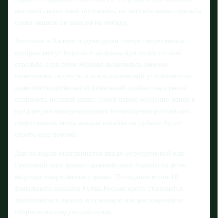
высокий скоростной потенциал, но нестабильная стрельба
снова лишила ее шансов на победу.
Томшина и Халили подтвердили статус спортсменок,
которые могут бороться за призы при более точной
стрельбе. При этом Резцова выделилась именно
сочетанием скорости и психологической устойчивости:
даже после провальной финальной стойки она сумела
сохранить нужный запас. Такой навык особенно ценен в
преддверии международного возвращения российских
спортсменов, когда каждая ошибка на рубеже будет
стоить еще дороже.
Для молодых биатлонисток вроде Бурундуковой или
Гришиной этот финал - важный опыт борьбы на фоне
ведущих спортсменок страны. Попадание в топ-10
финального пасьюта Кубка России часто становится
трамплином к вызову в основную или расширенную
сборную на следующий сезон.