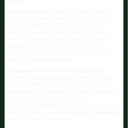
секунды.
На следующем круге стало видно, что ход у Савелия
лучше, чем у Халили. Однако добежать вплотную до
лидера к первой стойке он не успел. И тут в гонку
вмешался неожиданный фактор: на трассу выбежала
собака, которая некоторое время бежала за Халили.
Инцидент быстро устранили, животное увели с
дистанции, а биатлонист продолжил гонку, но это лишь
подчеркнуло нервозность момента.
Решающий перелом произошел на третьем рубеже.
Халили не выдержал напряжения и промазал, тогда как
Коновалов снова был безупречен. Серия из 5 точных
выстрелов позволила ему впервые выйти в лидеры гонки.
На предпоследний круг Савелий ушел уже с
семисекундным преимуществом, а психологическое
преимущество было куда более ощутимым: он продолжал
вести гонку с нулем по штрафам.