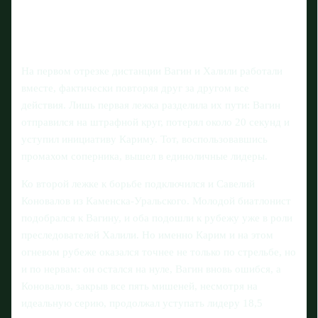
На первом отрезке дистанции Вагин и Халили работали
вместе, фактически повторяя друг за другом все
действия. Лишь первая лежка разделила их пути: Вагин
отправился на штрафной круг, потерял около 20 секунд и
уступил инициативу Кариму. Тот, воспользовавшись
промахом соперника, вышел в единоличные лидеры.
Ко второй лежке к борьбе подключился и Савелий
Коновалов из Каменска-Уральского. Молодой биатлонист
подобрался к Вагину, и оба подошли к рубежу уже в роли
преследователей Халили. Но именно Карим и на этом
огневом рубеже оказался точнее не только по стрельбе, но
и по нервам: он остался на нуле, Вагин вновь ошибся, а
Коновалов, закрыв все пять мишеней, несмотря на
идеальную серию, продолжал уступать лидеру 18,5