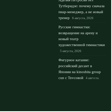
Аделия Петросян без
Тутберидзе: почему сначала
пиар-менеджер, а не новый
тренер
6 августа, 2026
Русские гимнастки:
возвращение на арену и
новый театр
художественной гимнастики
5 августа, 2026
Фигурное катание:
российский десант в
Японии на kinoshita group
cup с Трусовой
4 августа,
2026
© 2026 Мировой Гранд
Новости «Ливерпуля»