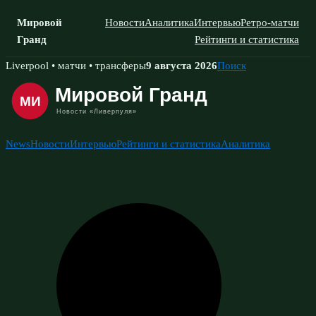
Мировой
Новости
Аналитика
Интервью
Ретро-матчи
Гранд
Рейтинги и статистика
Skip
Liverpool • матчи • трансферы
9 августа 2026
Поиск
to
content
News
Новости
Интервью
Рейтинги и статистика
Аналитика