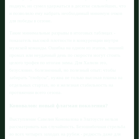
подиум, но сумел удержаться в десятке сильнейших, что
и позволило ему набрать необходимый минимум очков
для победы в сезоне.
Такие минимальные разрывы в итоговых таблицах -
показатель высокой плотности и конкуренции внутри
мужской команды. Ошибка на одном из этапов, лишний
промах или неудачный день по скорости могут стоить
целого трофея по итогам зимы. Для Халили это,
безусловно, болезненный, но полезный опыт: чтобы
забирать "глобусы", нужна не только высокая планка на
отдельных стартах, но и железная стабильность на
протяжении всего сезона.
Коновалов: новый флагман поколения?
Выступление Савелия Коновалова в Златоусте нельзя
рассматривать как случайность. Безошибочная стрельба
во всех четырех заходах на рубеж - редкость даже для