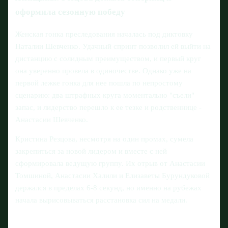
оформила сезонную победу
Женская гонка преследования началась под диктовку
Наталии Шевченко. Удачный спринт позволил ей выйти на
дистанцию с солидным преимуществом, и первый круг
она уверенно провела в одиночестве. Однако уже на
первой лежке гонка для нее пошла по непростому
сценарию: два штрафных круга моментально "съели"
запас, и лидерство перешло к ее тезке и родственнице -
Анастасии Шевченко.
Кристина Резцова, несмотря на один промах, сумела
закрепиться за новой лидером и вместе с ней
сформировала ведущую группу. Их отрыв от Анастасии
Томшиной, Анастасии Халили и Елизаветы Бурундуковой
держался в пределах 6-8 секунд, но именно на рубежах
начала вырисовываться расстановка сил на медали.