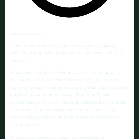
8 минут чтения
21-летний выстрел в будущее: Коновалов с нулём на
стрельбе разобрался с лидерами, Резцова взяла гонку и
"глобус"
Финальный этап Кубка России в Златоусте подарил
болельщикам классическую биатлонную драму: смена
лидеров, провалы фаворитов, безупречная стрельба юного
таланта и решающие промахи в борьбе за Малые
хрустальные глобусы. В гонках преследования мужчины и
женщины не просто разыграли медали этапа - по их
итогам определились и лучшие биатлонисты сезона в
этом формате.
Женщины: Резцова дожала соперниц и