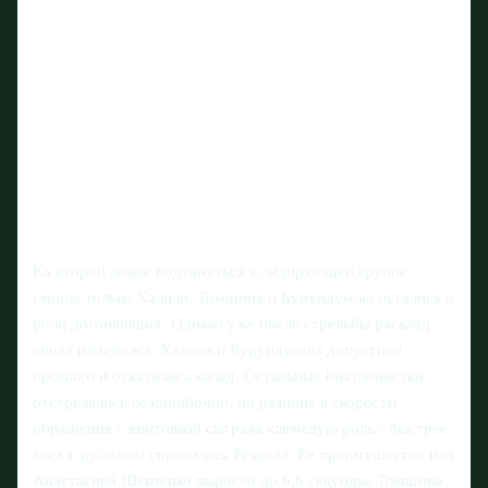
Ко второй лежке подтянуться к лидирующей группе
смогла только Халили. Томшина и Бурундукова остались в
роли догоняющих. Однако уже после стрельбы расклад
снова изменился: Халили и Бурундукова допустили
промахи и откатились назад. Остальные биатлонистки
отстрелялись безошибочно, но разница в скорости
обращения с винтовкой сыграла ключевую роль - быстрее
всех с рубежом справилась Резцова. Ее преимущество над
Анастасией Шевченко выросло до 6,6 секунды, Томшина