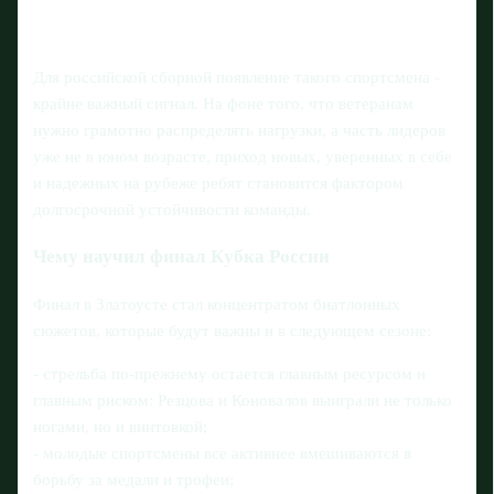
Для российской сборной появление такого спортсмена -
крайне важный сигнал. На фоне того, что ветеранам
нужно грамотно распределять нагрузки, а часть лидеров
уже не в юном возрасте, приход новых, уверенных в себе
и надежных на рубеже ребят становится фактором
долгосрочной устойчивости команды.
Чему научил финал Кубка России
Финал в Златоусте стал концентратом биатлонных
сюжетов, которые будут важны и в следующем сезоне:
- стрельба по-прежнему остается главным ресурсом и
главным риском: Резцова и Коновалов выиграли не только
ногами, но и винтовкой;
- молодые спортсмены все активнее вмешиваются в
борьбу за медали и трофеи;