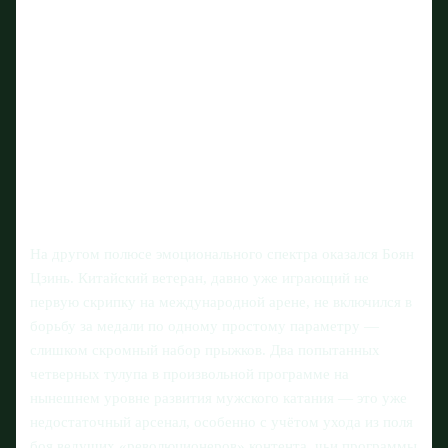
На другом полюсе эмоционального спектра оказался Боян
Цзинь. Китайский ветеран, давно уже играющий не
первую скрипку на международной арене, не включился в
борьбу за медали по одному простому параметру —
слишком скромный набор прыжков. Два попытанных
четверных тулупа в произвольной программе на
нынешнем уровне развития мужского катания — это уже
недостаточный арсенал, особенно с учётом ухода из поля
боя ведущих «революционеров» контента, чьи программы