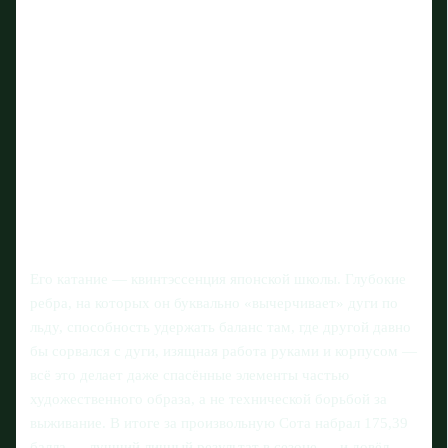
Его катание — квинтэссенция японской школы. Глубокие
ребра, на которых он буквально «вычерчивает» дуги по
льду, способность удержать баланс там, где другой давно
бы сорвался с дуги, изящная работа руками и корпусом —
всё это делает даже спасённые элементы частью
художественного образа, а не технической борьбой за
выживание. В итоге за произвольную Сота набрал 175,39
балла — лучший личный результат в сезоне — и довёл