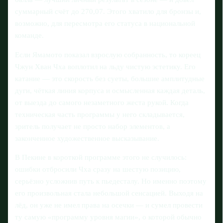
суммарный счёт до 270,07. Этого хватило для бронзы и,
возможно, для пересмотра его статуса в национальной
команде.
Если Ямамото показал взрослую собранность, то кореец
Чжун Хван Чха воплотил на льду чистую эстетику. Его
катание — это скорость без суеты, большие амплитудные
дуги, чёткая линия корпуса и осмысленная каждая деталь,
от выезда до самого незаметного жеста рукой. Когда
техническая часть программы у него складывается,
зритель получает не просто набор элементов, а
законченное художественное высказывание.
В Пекине в короткой программе этого не случилось:
ошибки отбросили Чха сразу на шестую позицию,
серьёзно усложнив путь к пьедесталу. Но именно поэтому
его произвольная стала небольшой сенсацией. Выходя на
лёд, он уже не имел права на осечки — и сумел провести
ту самую «программу уровня магии», о которой обычно