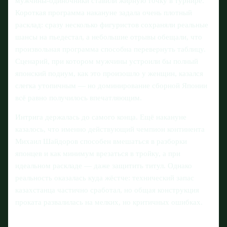
мужчины-одиночники ставили жирную точку в турнире.
Короткая программа накануне задала очень плотный
расклад: сразу несколько фигуристов сохраняли реальные
шансы на пьедестал, а небольшие отрывы обещали, что
произвольная программа способна перевернуть таблицу.
Сценарий, при котором мужчины устроили бы полный
японский подиум, как это произошло у женщин, казался
слегка утопичным — но доминирование сборной Японии
всё равно получилось впечатляющим.
Интрига держалась до самого конца. Ещё накануне
казалось, что именно действующий чемпион континента
Михаил Шайдоров способен вмешаться в разборки
японцев и как минимум врезаться в тройку, а при
идеальном раскладе — даже защитить титул. Однако
реальность оказалась куда жёстче: технический запас
казахстанца частично сработал, но общая конструкция
проката развалилась на мелких, но критичных ошибках.