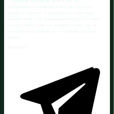
— насколько безжалостно время к тем, кто
останавливается в развитии хотя бы на один сезон.
Турнир дал простой, но важный вывод: даже гению
прыжков нужно быть полноценным фигуристом, иначе
титулы уезжают к тем, кто готов предложить льду не
только высоту и обороты, но и настоящее целостное
катание.
Поделиться