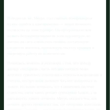
Победитель же, Миура, стал главным бенефициаром
чужих ошибок и одновременно — лицом японского
господства на этом турнире. Его программы нельзя
назвать безукоризненными по всем параметрам, но
именно он смог совместить главное: достаточную
сложность контента, приемлемую чистоту прыжков и
уверенную работу по компонентам.
Появились, конечно, и разговоры о том, что победу
японцу «подарили»: часть публики ожидала более
жёсткого судейского отношения к огрехам в исполнении и
считала, что при ином раскладе Чха мог побороться за
золото. Но важно понимать, что в нынешней системе
судейства очень много решает суммарный баланс, а не
идеальность одного сегмента. Миура оказался тем, кто
меньше других провалился там, где соперники допускали