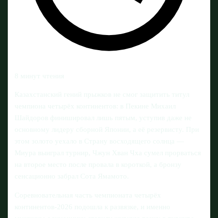
8 минут чтения
Казахстанский гений прыжков не смог защитить титул
чемпиона четырёх континентов: в Пекине Михаил
Шайдоров финишировал лишь пятым, уступив даже не
основному лидеру сборной Японии, а её резервисту. При
этом золото уехало в Страну восходящего солнца —
Миура выиграл турнир, Чжун Хван Чха сумел прорваться
на второе место после провала в короткой, а бронзу
сенсационно забрал Сота Ямамото.
Соревновательная часть чемпионата четырёх
континентов‑2026 подошла к развязке, и именно