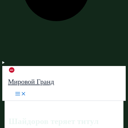
Мировой Гранд
Шайдоров теряет титул