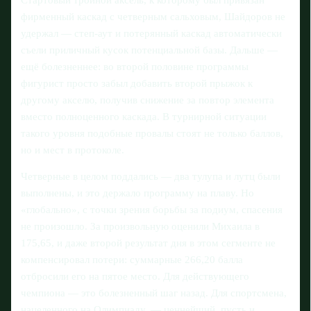
фирменный каскад с четверным сальховым, Шайдоров не
удержал — степ-аут и потерянный каскад автоматически
съели приличный кусок потенциальной базы. Дальше —
ещё болезненнее: во второй половине программы
фигурист просто забыл добавить второй прыжок к
другому акселю, получив снижение за повтор элемента
вместо полноценного каскада. В турнирной ситуации
такого уровня подобные провалы стоят не только баллов,
но и мест в протоколе.
Четверные в целом поддались — два тулупа и лутц были
выполнены, и это держало программу на плаву. Но
«глобально», с точки зрения борьбы за подиум, спасения
не произошло. За произвольную оценили Михаила в
175,65, и даже второй результат дня в этом сегменте не
компенсировал потери: суммарные 266,20 балла
отбросили его на пятое место. Для действующего
чемпиона — это болезненный шаг назад. Для спортсмена,
нацеленного на Олимпиаду, — ценнейший, пусть и