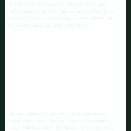
автоматизма? Как встроить в программы резервные
варианты каскадов, чтобы один сорванный элемент не
рушил всё? Ответы на эти вопросы сейчас важнее, чем
эмоциональное восприятие пятого места.
Ошибки с каскадом, забытый второй прыжок после
акселя, проседающая подача — всё это не приговор, а
конкретные зоны роста. Но времени на их проработку