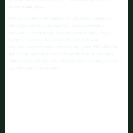
неприятный урок.
В этом контексте поражение от японского «резерва»
выглядит особенно контрастно. На старте сезона
ожидалось, что именно топы первого эшелона будут
бороться за медали, а те, кто не едет в Милан,
ограничатся статусом крепкой поддержки. Но в Пекине
всё вышло наоборот: запас сборной Японии оказался
таким глубочайшим, что «второй план» накрыл и звезд, и
действующих чемпионов.