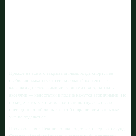
Прежде на всё это закрывали глаза: когда спортсмен
стабильно выкатывает сверхсложный контент — с
каскадами, несколькими четверными и «поднятыми»
акселями — недостатки в подаче кажутся вторичными. Но
по мере того, как стабильность пошатнулась, стало
очевидно: одной лишь высотой и вращением в прыжке
уже не отделаться.
Произвольная в Пекине пошла под откос с первых секунд.
Стартовый тройной аксель, к которому был привязан