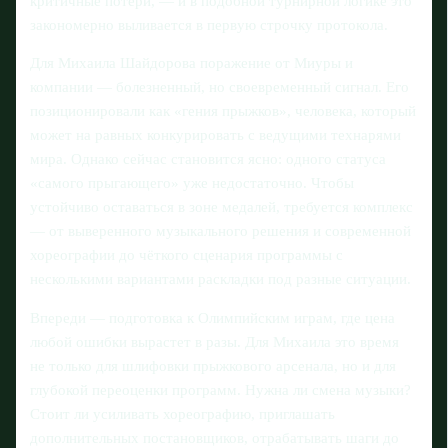
критичные потери, — и в подобной турнирной логике это
закономерно выливается в первую строчку протокола.
Для Михаила Шайдорова поражение от Миуры и
компании — болезненный, но своевременный сигнал. Его
позиционировали как «гения прыжков», человека, который
может на равных конкурировать с ведущими технарями
мира. Однако сейчас становится ясно: одного статуса
«самого прыгающего» уже недостаточно. Чтобы
устойчиво оставаться в зоне медалей, требуется комплекс
— от выверенного музыкального решения и современной
хореографии до чёткого сценария программы с
несколькими вариантами раскладки под разные ситуации.
Впереди — подготовка к Олимпийским играм, где цена
любой ошибки вырастет в разы. Для Михаила это время
не только для шлифовки прыжкового арсенала, но и для
глубокой переоценки программ. Нужна ли смена музыки?
Стоит ли усиливать хореографию, приглашать
дополнительных постановщиков, отрабатывать шаги до