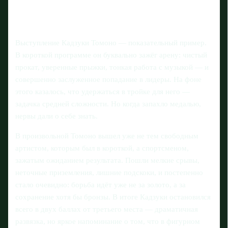
Выступление Кадзуки Томоно — показательный пример.
В короткой программе он буквально зажёг арену: чистый
прокат, уверенные прыжки, тонкая работа с музыкой — и
совершенно заслуженное попадание в лидеры. На фоне
этого казалось, что удержаться в тройке для него —
задачка средней сложности. Но когда запахло медалью,
нервы дали о себе знать.
В произвольной Томоно вышел уже не тем свободным
артистом, которым был в короткой, а спортсменом,
зажатым ожиданием результата. Пошли мелкие срывы,
неточные приземления, лишние подскоки, и постепенно
стало очевидно: борьба идёт уже не за золото, а за
сохранение хотя бы бронзы. В итоге Кадзуки остановился
всего в двух баллах от третьего места — драматичная
развязка, но яркое напоминание о том, что в фигурном