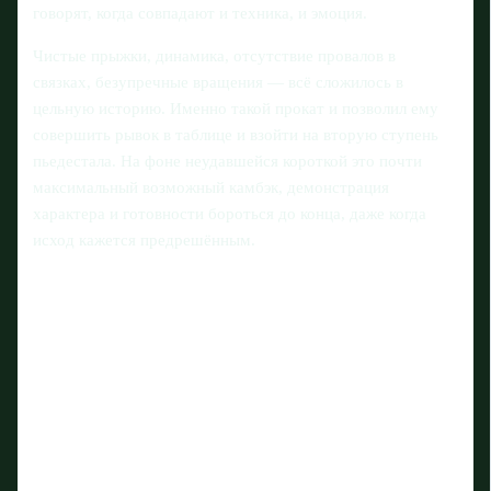
говорят, когда совпадают и техника, и эмоция.
Чистые прыжки, динамика, отсутствие провалов в
связках, безупречные вращения — всё сложилось в
цельную историю. Именно такой прокат и позволил ему
совершить рывок в таблице и взойти на вторую ступень
пьедестала. На фоне неудавшейся короткой это почти
максимальный возможный камбэк, демонстрация
характера и готовности бороться до конца, даже когда
исход кажется предрешённым.