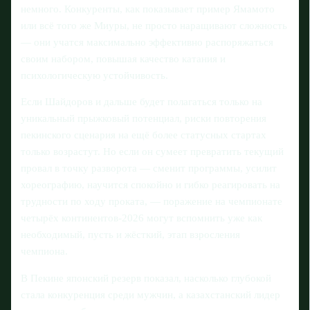
немного. Конкуренты, как показывает пример Ямамото
или всё того же Миуры, не просто наращивают сложность
— они учатся максимально эффективно распоряжаться
своим набором, повышая качество катания и
психологическую устойчивость.
Если Шайдоров и дальше будет полагаться только на
уникальный прыжковый потенциал, риски повторения
пекинского сценария на ещё более статусных стартах
только возрастут. Но если он сумеет превратить текущий
провал в точку разворота — сменит программы, усилит
хореографию, научится спокойно и гибко реагировать на
трудности по ходу проката, — поражение на чемпионате
четырёх континентов‑2026 могут вспомнить уже как
необходимый, пусть и жёсткий, этап взросления
чемпиона.
В Пекине японский резерв показал, насколько глубокой
стала конкуренция среди мужчин, а казахстанский лидер