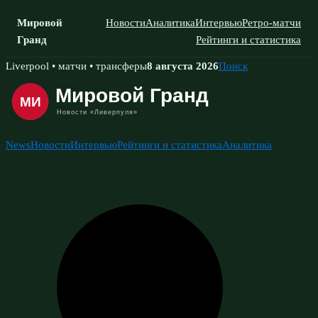
Мировой
Новости
Аналитика
Интервью
Ретро-матчи
Гранд
Рейтинги и статистика
Skip
Liverpool • матчи • трансферы
8 августа 2026
Поиск
to
content
News
Новости
Интервью
Рейтинги и статистика
Аналитика