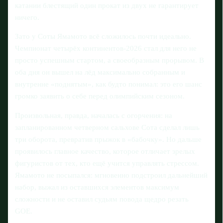
катании блестящий один прокат из двух не гарантирует
ничего.
Зато у Соты Ямамото всё сложилось почти идеально.
Чемпионат четырёх континентов‑2026 стал для него не
просто успешным стартом, а своеобразным прорывом. В
оба дня он вышел на лёд максимально собранным и
внутренне «поднятым», как будто понимал: это его шанс
громко заявить о себе перед олимпийским сезоном.
Произвольная, правда, началась с огорчения: на
запланированном четверном сальхове Сота сделал лишь
три оборота, превратив прыжок в «бабочку». Но дальше
проявилось главное качество, которое отличает зрелых
фигуристов от тех, кто ещё учится управлять стрессом.
Ямамото не посыпался: мгновенно подстроил дальнейший
набор, выжал из оставшихся элементов максимум
сложности и не оставил судьям повода щедро резать
GOE.