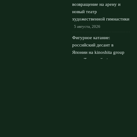
возвращение на арену и
новый театр
художественной гимнастики
5 августа, 2026
Фигурное катание:
российский десант в
Японии на kinoshita group
cup с Трусовой
4 августа,
2026
© 2026 Мировой Гранд
Новости «Ливерпуля»
News
Аналитика
Интервью