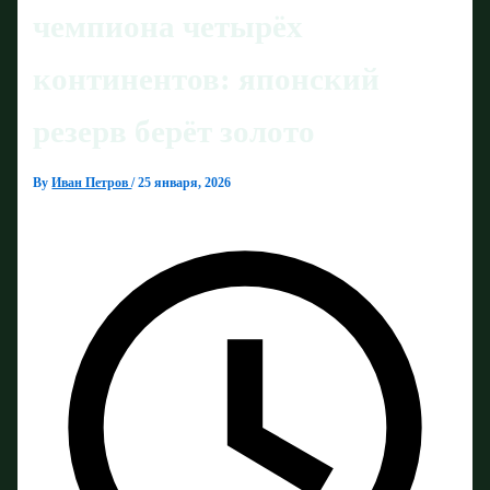
чемпиона четырёх
континентов: японский
резерв берёт золото
By
Иван Петров
/
25 января, 2026