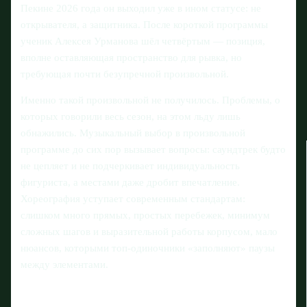
Пекине 2026 года он выходил уже в ином статусе: не
открывателя, а защитника. После короткой программы
ученик Алексея Урманова шёл четвёртым — позиция,
вполне оставляющая пространство для рывка, но
требующая почти безупречной произвольной.
Именно такой произвольной не получилось. Проблемы, о
которых говорили весь сезон, на этом льду лишь
обнажились. Музыкальный выбор в произвольной
программе до сих пор вызывает вопросы: саундтрек будто
не цепляет и не подчеркивает индивидуальность
фигуриста, а местами даже дробит впечатление.
Хореография уступает современным стандартам:
слишком много прямых, простых перебежек, минимум
сложных шагов и выразительной работы корпусом, мало
нюансов, которыми топ-одиночники «заполняют» паузы
между элементами.