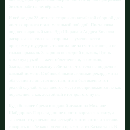
битком набиты четвёрными.
И всё же для 28-летнего старожила китайской сборной два
чистых проката стали маленькой победой. Постановка
под неожиданный микс Эда Ширана и Андреа Бочелли
раскрыла его сильные стороны — умение вести
программу и удерживать внимание за счёт катания, а не
только прыжков. Завершив последний прыжок, Цзинь
взмахнул рукой — жест облегчения и, возможно,
благодарности самому себе за то, что тело не подвело в
важный момент. С обновлёнными личными рекордами за
оба сегмента он стал шестым, и это был именно тот
редкий случай, когда шестое место воспринимается не как
поражение, а как достойный итог долгого пути.
Куда большее бремя ожиданий лежало на Михаиле
Шайдорове. Год назад он не просто ворвался в элиту, а
завоевал титул чемпиона четырёх континентов и заставил
говорить о себе как о «гении прыжков» из Казахстана. В