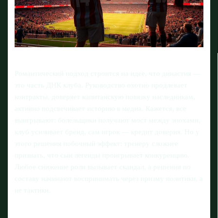
Романтический подход строится на идее, что династия —
это часть ДНК клуба. Руководство охотно продлевает
контракты, доверяет капитанскую повязку наследникам,
активно подсвечивает историю в медиа. Кажется, все
выигрывают: болельщики получают мост между эпохами,
клуб усиливает бренд, сам игрок — кредит доверия. Но у
этого решения побочный эффект: тренеру сложнее
признать, что сын легенды проигрывает конкуренцию.
Любое снижение роли вызывает скандал, а решения по
составу начинают воспринимать через призму политики, а
не тактики.