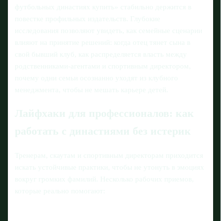
футбольных династиях купить» стабильно держится в
повестке профильных издательств. Глубокие
исследования позволяют увидеть, как семейные сценарии
влияют на принятие решений: когда отец тянет сына в
свой бывший клуб, как распределяется власть между
родственниками-агентами и спортивным директором,
почему одни семьи осознанно уходят из клубного
менеджмента, чтобы не мешать карьере детей.
Лайфхаки для профессионалов: как
работать с династиями без истерик
Тренерам, скаутам и спортивным директорам приходится
искать устойчивые практики, чтобы не утонуть в эмоциях
вокруг громких фамилий. Несколько рабочих приемов,
которые реально помогают: