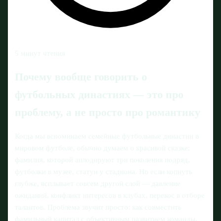
5 минут чтения
Почему вообще говорить о
футбольных династиях — это про
проблему, а не просто про романтику
Когда мы вспоминаем семейные футбольные династии в
мировом футболе, обычно думаем о красивой сказке:
фамилия, которой аплодируют три поколения подряд,
футболки в музее, статуи у стадиона. Но если копнуть
глубже, всплывает совсем другой слой — давление
ожиданий, конфликт интересов в клубах, перекос в отборе
талантов. Проблема звучит просто: как совместить
фамильный капитал с объективным развитием команды,