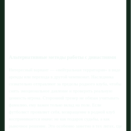
Альтернативные методы работы с династиями
Интересный вариант — «нейтральная территория» в виде
аренды или перехода в другой чемпионат. Наследника
сознательно отправляют за пределы родного клуба, чтобы
снять эмоциональное давление и проверить реальную
ценность игрока. Сторонний тренер не обязан учитывать
фамилию, ему важен только вклад на поле. Если
футболист проявляет себя, возвращение в родной клуб
воспринимается иначе: не как подарок судьбы, а как
рыночное решение. Это особенно заметно в тех лигах, где