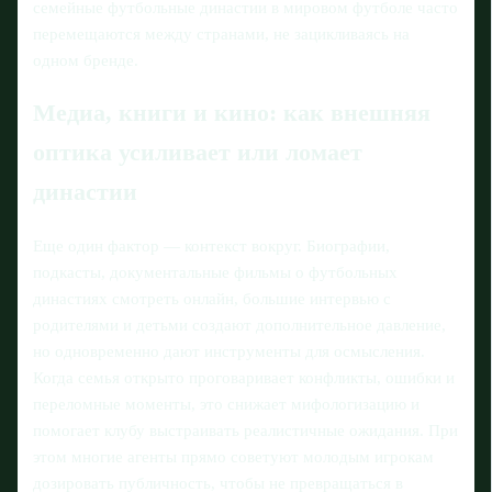
семейные футбольные династии в мировом футболе часто
перемещаются между странами, не зацикливаясь на
одном бренде.
Медиа, книги и кино: как внешняя
оптика усиливает или ломает
династии
Еще один фактор — контекст вокруг. Биографии,
подкасты, документальные фильмы о футбольных
династиях смотреть онлайн, большие интервью с
родителями и детьми создают дополнительное давление,
но одновременно дают инструменты для осмысления.
Когда семья открыто проговаривает конфликты, ошибки и
переломные моменты, это снижает мифологизацию и
помогает клубу выстраивать реалистичные ожидания. При
этом многие агенты прямо советуют молодым игрокам
дозировать публичность, чтобы не превращаться в