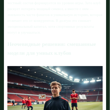
честный: состав формируется по уровню игры. Зато клуб
рискует потерять мощный символ, а вместе с ним —
лояльность части фанатов и уникальную историю, которая
отличает его от конкурентов. В долгую это снижает
эмоциональный капитал, хотя спортивные результаты
могут и улучшаться.
Неочевидные решения: смешанные
модели для умных клубов