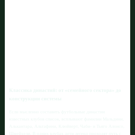
Классика династий: от «семейного сектора» до
конструкции системы
Если мысленно составить футбольные династии
известных клубов список, всплывают фамилии Мальдини,
Алькантара, Альтафини, Клюйверт, Чаби- и Тьяго Алонсо,
Шмейхели. В одних клубах дети легенд проходят путь с