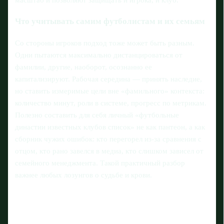
масштаб и позволяют защищать и игрока, и клуб.
Что учитывать самим футболистам и их семьям
Со стороны игроков подход тоже может быть разным.
Одни пытаются максимально дистанцироваться от
фамилии, другие, наоборот, осознанно ее
капитализируют. Рабочая середина — принять наследие,
но ставить измеримые цели вне «фамильного» контекста:
количество минут, роли в системе, прогресс по метрикам.
Полезно составить для себя личный «футбольные
династии известных клубов список» не как пантеон, а как
сборник чужих ошибок: кто перегорел из‑за сравнения с
отцом, кто рано завелся в медиа, кто слишком зависел от
семейного менеджмента. Такой практичный разбор
важнее любых лозунгов о судьбе и крови.