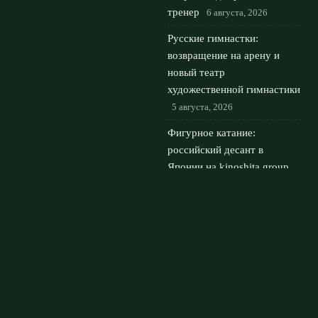
тренер
6 августа, 2026
Русские гимнастки:
возвращение на арену и
новый театр
художественной гимнастики
5 августа, 2026
Фигурное катание:
российский десант в
Японии на kinoshita group
cup с Трусовой
4 августа,
2026
© 2026 Мировой Гранд
Новости «Ливерпуля»