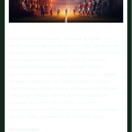
Если отбросить романтику, семейные истории — это
лакмус для всей экосистемы футбола. Там, где династия
превращается в неприкасаемую святыню, клуб медленно
теряет конкурентоспособность. Там, где фамилии
игнорируются принципиально, исчезает глубина
идентичности и история. Оптимальный путь — гибрид:
уважение к прошлому, но приоритизация настоящих
качеств игрока. В этом смысле легендарные футбольные
семьи в европейском клубном футболе показывают,
насколько взрослеют лиги и клубы: кто умеет
договариваться с собственным прошлым, а кто все еще
живет в мифах, подменяя спорт семейной сагой.
Комментарии