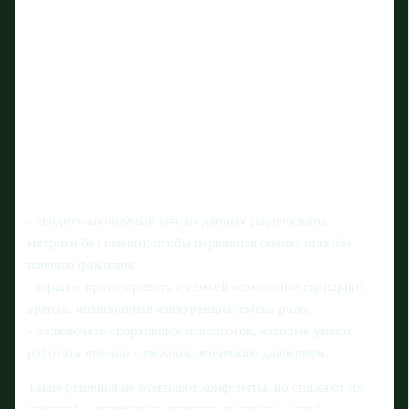
- вводить анонимный анализ данных (видеоклипы,
метрики без имени), чтобы первичная оценка шла без
влияния фамилии;
- заранее проговаривать с семьей возможные сценарии:
аренда, позиционная конкуренция, смена роли;
- подключать спортивных психологов, которые умеют
работать именно с межпоколенческим давлением.
Такие решения не отменяют конфликты, но снижают их