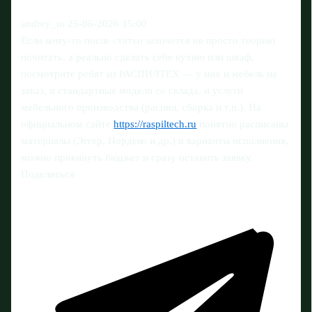
andrey_m
25-06-2026 15:00
Если кому-то после статьи захочется не просто теорию
почитать, а реально сделать себе кухню или шкаф,
посмотрите ребят из РАСПИЛТЕХ — у них и мебель на
заказ, и стандартные модели со склада, и услуги
мебельного производства (распил, сборка и т.п.). На
официальном сайте
https://raspiltech.ru
понятно расписаны
материалы (Эггер, Нордеко и др.) и варианты исполнения,
можно прикинуть бюджет и сразу оставить заявку.
Поделиться