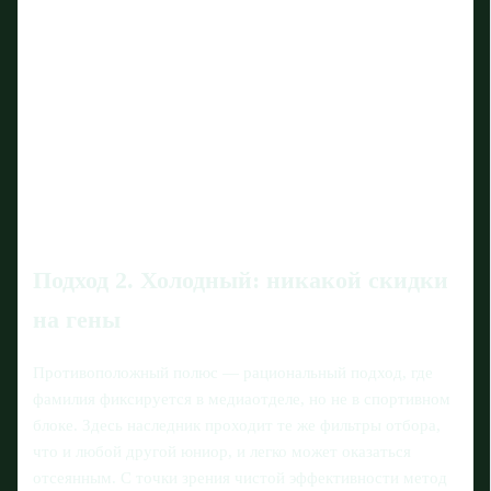
Подход 2. Холодный: никакой скидки
на гены
Противоположный полюс — рациональный подход, где
фамилия фиксируется в медиаотделе, но не в спортивном
блоке. Здесь наследник проходит те же фильтры отбора,
что и любой другой юниор, и легко может оказаться
отсеянным. С точки зрения чистой эффективности метод