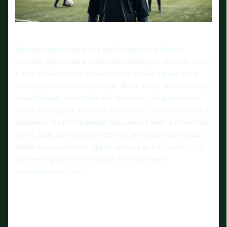
Многие современные топ-клубы пытаются уйти от
жесткой дихотомии и собирают гибридную систему. Суть
в том, чтобы видеть в династии не только игрока, но и
многофункциональный ресурс. Наследнику дают честную
конкуренцию, но заранее выстраивают альтернативные
треки: тренерская лицензия, аналитика, скаутинг, работа в
академии. В итоге фамилия продолжает жить в структуре
клуба, даже если уровень игры не дотягивает до основы.
Такой подход снижает драму «вышел не в ту высоту», а
клуб не жертвует ни брендом, ни спортивной
целесообразностью.