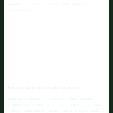
медийный проект раньше, чем станут зрелыми
футболистами.
Книги, аналитика и спрос на знание
Спрос на осознанный подход растет: болельщики и
специалисты всё чаще ищут не просто истории успеха, а
разбор механизмов. Не удивительно, что запрос «книги о