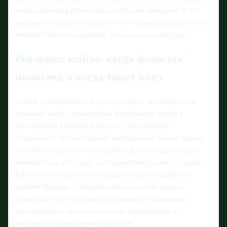
чтобы династия работала на клуб, а не наоборот. И тут
начинается борьба подходов — от «фамилия решает» до
жесткого слепого скаутинга без скидок на генетику.
Реальные кейсы: когда фамилия
помогает, а когда тянет вниз
Самый удобный способ разобраться — посмотреть на
реальные кейсы легендарных футбольных семей в
европейском клубном футболе. Одни примеры
показывают, что наследники вытаскивают планку семьи
еще выше, другие — что громкая фамилия дает игроку
лишние годы в составе, хотя конкуренты давно сильнее.
Клубы тоже ведут себя по-разному: где‑то включают
«режим бренда» и выстраивают маркетинг вокруг
династии, а где‑то держат дистанцию и специально
подчеркивают: место в основе не наследуется, а
выбивается каждодневной работой.