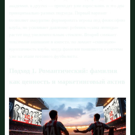
академии, в других — приходят уже взрослыми, и это два
принципиально разных подхода. Первый вариант
позволяет аккуратно формировать игрока под философию
клуба, но усиливает давление: ребенок «сына легенды»
растет под увеличительным стеклом. Второй снижает
токсичное внимание в юности, но ломает «сквозную»
идентичность клуба, когда фамилия появляется в системе
уже на этапе готового футболиста.
Подход 1. Романтический: фамилия
как ценность и маркетинговый актив