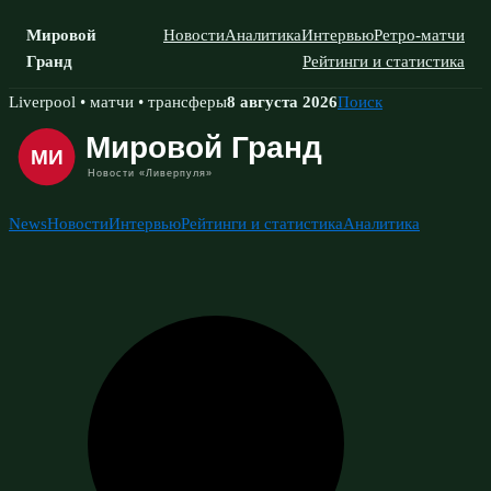
Мировой
Новости
Аналитика
Интервью
Ретро-матчи
Гранд
Рейтинги и статистика
Skip
Liverpool • матчи • трансферы
8 августа 2026
Поиск
to
content
News
Новости
Интервью
Рейтинги и статистика
Аналитика